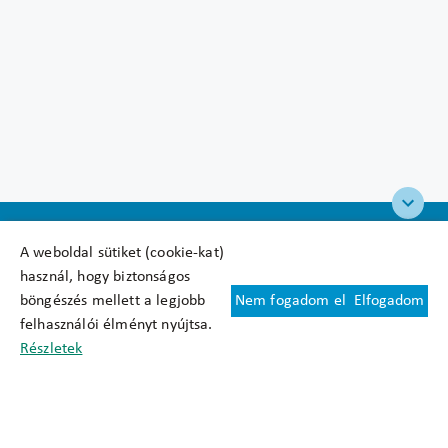
A weboldal sütiket (cookie-kat)
használ, hogy biztonságos
böngészés mellett a legjobb
Nem fogadom el
Elfogadom
Felhasználási feltételek
felhasználói élményt nyújtsa.
Cookie nyilatkozat
Részletek
Adatkezelési tájékoztató
Oldaltérkép