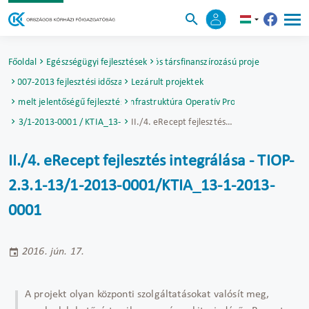
Főoldal
Egészségügyi fejlesztések
Uniós társfinanszírozású projektek
2007-2013 fejlesztési időszak
Lezárult projektek
Kiemelt jelentőségű fejlesztések
Társadalmi Infrastruktúra Operatív Program (TIOP)
3.1-13/1-2013-0001 / KTIA_13-1-2013-0001
II./4. eRecept fejlesztés integrálása - TIOP-2.3.1-13/1-2013-0001/KTIA_13-1-2013-0001
II./4. eRecept fejlesztés integrálása - TIOP-
2.3.1-13/1-2013-0001/KTIA_13-1-2013-
0001
2016. jún. 17.
A projekt olyan központi szolgáltatásokat valósít meg,