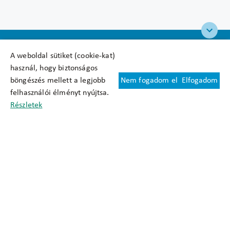
A weboldal sütiket (cookie-kat)
használ, hogy biztonságos
böngészés mellett a legjobb
Nem fogadom el
Elfogadom
Felhasználási feltételek
felhasználói élményt nyújtsa.
Cookie nyilatkozat
Részletek
Adatkezelési tájékoztató
Oldaltérkép
Közadatkereső
Akadálymentesítési nyilatkozat