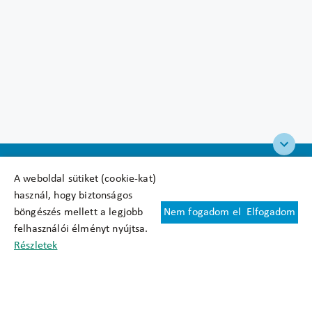
A weboldal sütiket (cookie-kat)
használ, hogy biztonságos
böngészés mellett a legjobb
Nem fogadom el
Elfogadom
Felhasználási feltételek
felhasználói élményt nyújtsa.
Cookie nyilatkozat
Részletek
Adatkezelési tájékoztató
Oldaltérkép