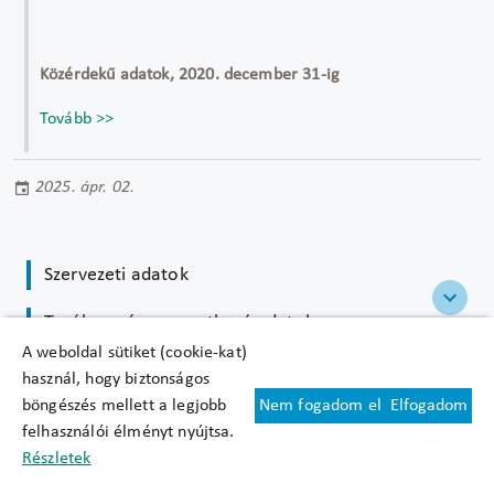
Közérdekű adatok, 2020. december 31-ig
Tovább >>
2025. ápr. 02.
Szervezeti adatok
Tevékenységre vonatkozó adatok
A weboldal sütiket (cookie-kat)
Gazdálkodási adatok
használ, hogy biztonságos
böngészés mellett a legjobb
Nem fogadom el
Elfogadom
Általános információk
felhasználói élményt nyújtsa.
Részletek
Közérdekű adatok 2020. december 31-ig