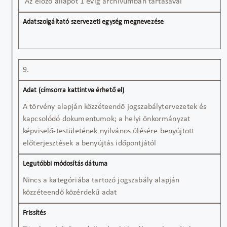
Az előző állapot 1 évig archívumban tartásával
9.
A törvény alapján közzéteendő jogszabálytervezetek és
kapcsolódó dokumentumok; a helyi önkormányzat
képviselő-testületének nyilvános ülésére benyújtott
előterjesztések a benyújtás időpontjától
Nincs a kategóriába tartozó jogszabály alapján
közzéteendő közérdekű adat