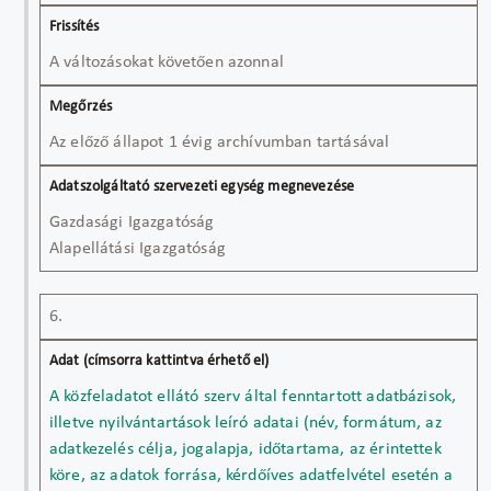
A változásokat követően azonnal
Az előző állapot 1 évig archívumban tartásával
Gazdasági Igazgatóság
Alapellátási Igazgatóság
6.
A közfeladatot ellátó szerv által fenntartott adatbázisok,
illetve nyilvántartások leíró adatai (név, formátum, az
adatkezelés célja, jogalapja, időtartama, az érintettek
köre, az adatok forrása, kérdőíves adatfelvétel esetén a