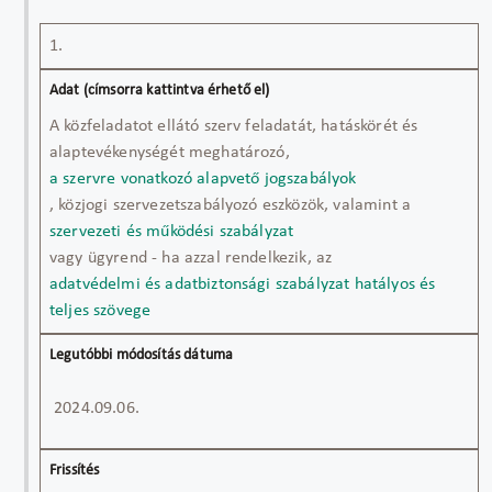
Legutóbbi
Frissítés
Megőrzés
Adatszol
1.
Adat
módosítás
szerve
dátuma
egys
(címsorra
megnev
A közfeladatot ellátó szerv feladatát, hatáskörét és
kattintva
alaptevékenységét meghatározó,
érhető
a szervre vonatkozó alapvető jogszabályok
el)
, közjogi szervezetszabályozó eszközök, valamint a
szervezeti és működési szabályzat
vagy ügyrend - ha azzal rendelkezik, az
adatvédelmi és adatbiztonsági szabályzat hatályos és
teljes szövege
2024.09.06.