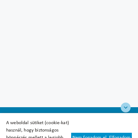
A weboldal sütiket (cookie-kat)
használ, hogy biztonságos
böngészés mellett a legjobb
Nem fogadom el
Elfogadom