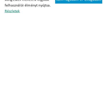
Felhasználási feltételek
felhasználói élményt nyújtsa.
Cookie nyilatkozat
Részletek
Adatkezelési tájékoztató
Oldaltérkép
Közadatkereső
Akadálymentesítési nyilatkozat
Impresszum
okfo@okfo.gov.hu
+361 356 1522
1125 Budapest, Diós árok 3.