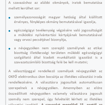
A szavazáshoz az alábbi okmányok, iratok bemutatása
mellett kerülhet sor:
személyazonosságát magyar hatóság által kiállított
érvényes, fényképes okmány bemutatásával igazolja,
egészségügyi tevékenység végzésére való jogosultságát
a működési nyilvántartási kártyájának bemutatásával
vagy orvosi pecsétjével bizonyítja,
a névjegyzéken nem szereplő személynek az etikai
bizottság illetékességi területen működő egészségügyi
szolgáltató által kiadott munkáltatói igazolást is a
szavazatszámláló bizottság felé be kell mutatni;
A választójoggal rendelkező személyek névjegyzékét az
OKFŐ elektronikus úton bocsátja az illetékes választási iroda
rendelkezésére. A választásra jogosultak automatikusan
szerepelnek a névjegyzéken. Amennyiben az előre
összeállított névjegyzéken valamely választásra jogosult
személy nem szerepel, úgy felvételét kérheti az illetékes