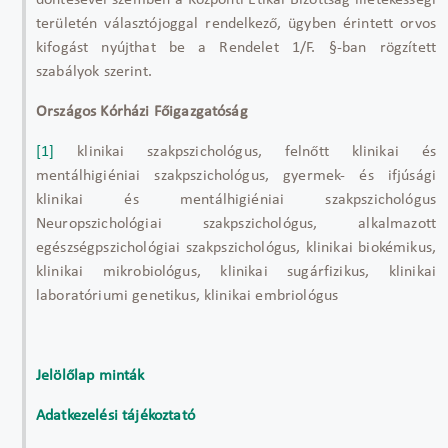
döntésével szemben a Központi Etikai Bizottság illetékességi
területén választójoggal rendelkező, ügyben érintett orvos
kifogást nyújthat be a Rendelet 1/F. §-ban rögzített
szabályok szerint.
Országos Kórházi Főigazgatóság
[1]
klinikai szakpszichológus, felnőtt klinikai és
mentálhigiéniai szakpszichológus, gyermek- és ifjúsági
klinikai és mentálhigiéniai szakpszichológus
Neuropszichológiai szakpszichológus, alkalmazott
egészségpszichológiai szakpszichológus, klinikai biokémikus,
klinikai mikrobiológus, klinikai sugárfizikus, klinikai
laboratóriumi genetikus, klinikai embriológus
Jelölőlap minták
Adatkezelési tájékoztató