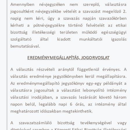
Amennyiben névjegyzéken nem szereplő, választásra
jogosultként névjegyzékbe vételét a szavazást megelőző 2.
napig nem kéri, úgy a szavazás napján szavazókörben
kérheti a pótnévjegyzékre történő felvételét az etikai
bizottság illetékességi területen működő egészségügyi
szolgáltató által kiadott munkáltatói igazolás
bemutatásával.
EREDMÉNYMEGÁLLAPÍTÁS, JOGORVOSLAT
A választás részvételi aránytól függetlenül érvényes. A
választás eredménye jegyzőkönyvben kerül megállapításra.
Az eredménymegállapító jegyzőkönyv egy-egy példányát a
választásra jogosultak a választást lebonyolító intézmény
választási irodájában, a szavazás lezárását követő három
napon belül, legalább napi 6 órás, az intézmény által
meghatározott időszakban megtekinthetik.
A szavazatszámláló bizottság tevékenységével vagy