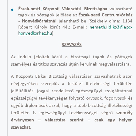
Észak-pesti Központi Választási Bizottságba
választható
tagok és póttagok jelölése az
Észak-pesti Centrumkórház
- Honvédkórháznál
jelenthető be (Székhely címe: 1134
Róbert Károly körút 44.; E-mail:
nemeth.ildiko3@epc-
honvedkorhaz.hu
)
SZAVAZÁS
Az induló jelöltek közül a bizottsági tagok és póttagok
személyes és titkos szavazás útján kerülnek megválasztásra.
A Központi Etikai Bizottság választásán szavazhatnak azon
névjegyzéken szereplő, a testület illetékességi területén
jelöltállítási joggal rendelkező egészségügyi szolgáltatónál
egészségügyi tevékenységet folytató orvosok, fogorvosok és
egyéb diplomások azzal, hogy a több bizottság illetékességi
területén is egészségügyi tevékenységet végző
személy
érvényesen – választása szerint – csak egy helyen
szavazhat
.