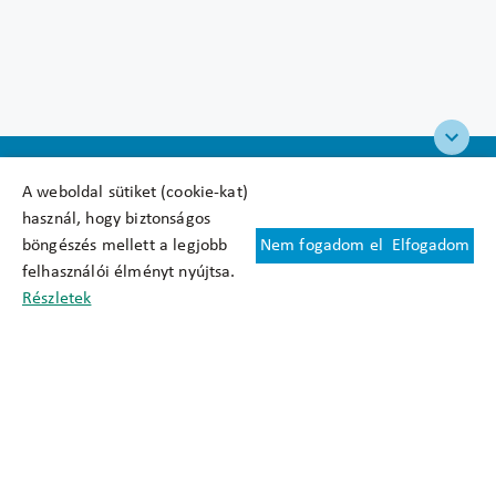
A weboldal sütiket (cookie-kat)
használ, hogy biztonságos
böngészés mellett a legjobb
Nem fogadom el
Elfogadom
Felhasználási feltételek
felhasználói élményt nyújtsa.
Cookie nyilatkozat
Részletek
Adatkezelési tájékoztató
Oldaltérkép
Közadatkereső