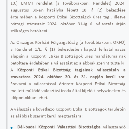
10.) EMMI rendelet (a továbbiakban: Rendelet) 2024.
augusztus 30-án hatályba lépett 18. § (2) bekezdése
értelmében a Központi Etikai Bizottságok üres tagi, illetve
póttagi státuszait 2024. október 31-ig új választás útján
szükséges betölteni.
Az Országos Kórházi Főigazgatóság (a továbbiakban: OKFŐ)
a Rendelet 1/E. § (1) bekezdésben kapott felhatalmazás
alapján a Központi Etikai Bizottságok üres mandátumainak
betöltése érdekében a választást az alábbiak szerint tűzte ki.
A
Központi Etikai Bizottság tagjainak választásán
a
szavazásra 2024. október 30. és 31. napján kerül sor
.
Szavazni a választással érintett Központi Etikai Bizottság
mellett működő választási iroda által kijelölt helyszíneken és
időpontokban lehet.
A választás a következő Központi Etikai Bizottságok területén
az alábbiak szerint kerül megtartásra:
Dél-budai Központi Választási Bizottságba
választandó