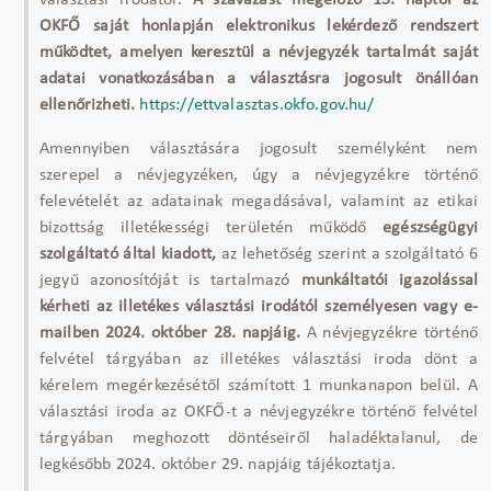
választási irodától.
A szavazást megelőző 15. naptól az
OKFŐ saját honlapján elektronikus lekérdező rendszert
működtet, amelyen keresztül a névjegyzék tartalmát saját
adatai vonatkozásában a választásra jogosult önállóan
ellenőrizheti.
https://ettvalasztas.okfo.gov.hu/
Amennyiben választására jogosult személyként nem
szerepel a névjegyzéken, úgy a névjegyzékre történő
felevételét az adatainak megadásával, valamint az etikai
bizottság illetékességi területén működő
egészségügyi
szolgáltató által kiadott,
az lehetőség szerint a szolgáltató 6
jegyű azonosítóját is tartalmazó
munkáltatói igazolással
kérheti az illetékes választási irodától személyesen vagy e-
mailben 2024. október 28. napjáig.
A névjegyzékre történő
felvétel tárgyában az illetékes választási iroda dönt a
kérelem megérkezésétől számított 1 munkanapon belül. A
választási iroda az OKFŐ-t a névjegyzékre történő felvétel
tárgyában meghozott döntéseiről haladéktalanul, de
legkésőbb 2024. október 29. napjáig tájékoztatja.