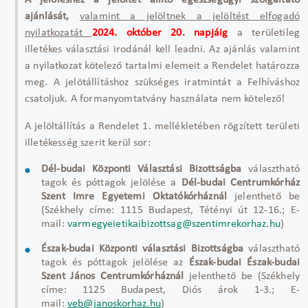
A jelöléshez a jelöltet állító egészségügyi szolgáltató
ajánlását,
valamint a jelöltnek a jelöltést elfogadó
nyilatkozatát
2024. október 20. napjáig
a területileg
illetékes választási irodánál kell leadni. Az ajánlás valamint
a nyilatkozat kötelező tartalmi elemeit a Rendelet határozza
meg. A jelötállításhoz szükséges iratmintát a Felhíváshoz
csatoljuk. A formanyomtatvány használata nem kötelező!
A jelöltállítás a Rendelet 1. mellékletében rögzített területi
illetékesség szerit kerül sor:
Dél-budai Központi Választási Bizottságba
választható
tagok és póttagok jelölése a
Dél-budai Centrumkórház
Szent Imre Egyetemi Oktatókórháznál
jelenthető be
(Székhely címe: 1115 Budapest, Tétényi út 12-16.; E-
mail:
varmegyeietikaibizottsag@szentimrekorhaz.hu
)
Észak-budai Központi választási Bizottságba
választható
tagok és póttagok jelölése az
Észak-budai Észak-budai
Szent János Centrumkórháznál
jelenthető be (Székhely
címe: 1125 Budapest, Diós árok 1-3.; E-
mail:
veb@janoskorhaz.hu
)