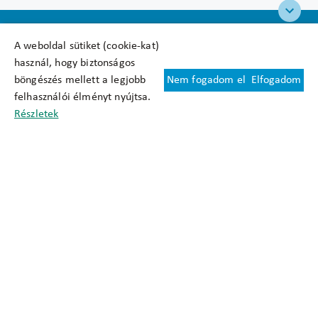
A weboldal sütiket (cookie-kat)
használ, hogy biztonságos
böngészés mellett a legjobb
Nem fogadom el
Elfogadom
Felhasználási feltételek
felhasználói élményt nyújtsa.
Cookie nyilatkozat
Részletek
Adatkezelési tájékoztató
Oldaltérkép
Közadatkereső
Akadálymentesítési nyilatkozat
Impresszum