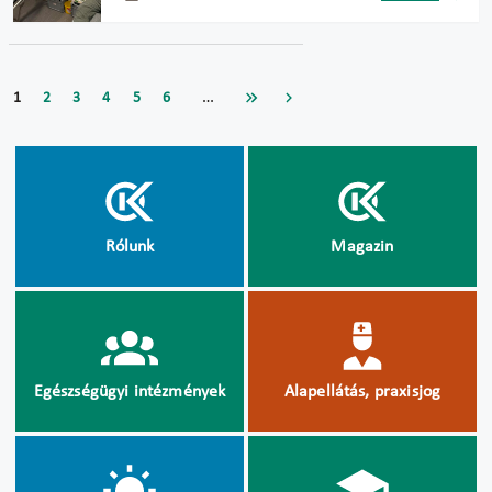
…
1
2
3
4
5
6
Rólunk
Magazin
Egészségügyi intézmények
Alapellátás, praxisjog