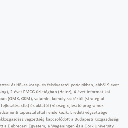
sztési és HR-es közép- és felsővezetői pozíciókban, ebből 9 évet
ing), 2 évet FMCG üzletágban (Heinz), 4 évet informatikai
sban (OMK, GKM), valamint komoly szakértői (stratégiai
fejlesztés, stb.) és oktatói (készségfejlesztő programok
edzsmenti tapasztalattal rendelkezik. Eredeti végzettsége
kközgazdász végzettség kapcsolódott a Budapesti Közgazdasági
t a Debreceni Egyetem, a Wageningen és a Cork University