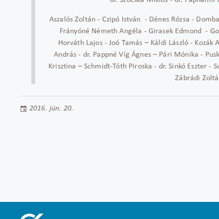
dr. Szócska Miklós - dr. Paphalmi R
Aszalós Zoltán - Czipó István - Dénes Rózsa - Dombai
Frányóné Németh Angéla - Girasek Edmond - Gold
Horváth Lajos - Joó Tamás – Káldi László - Kozák
András - dr. Pappné Víg Ágnes – Pári Mónika - Pusk
Krisztina – Schmidt-Tóth Piroska - dr. Sinkó Eszter - 
Zábrádi Zolt
2016. jún. 20.