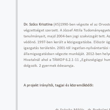
Dr. Szűcs Krisztina
(45)1990-ben végezte el az Orvost
végzettséget szerzett. A József Attila Tudományegy
tanulmányait, majd 2004-ben jogi szakvizsgát tett. A
védőnő. 1997-ben került a közigazgatásba. Először üg
igazgatás területén. 2001-től ingatlan-nyilvántartási
államigazgatásban végezte munkáját. 2012-ben helye
Hivatalnál ahol a TÁMOP 6.2.1-11 „Egészségügyi hum
dolgozik. 2 gyermek édesanyja.
A projekt irányítói, tagjai és közreműködői: