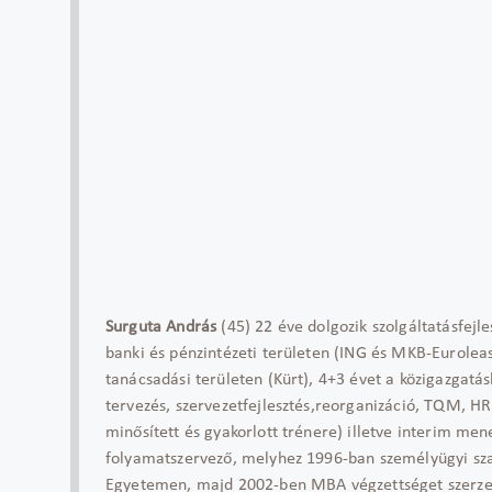
Surguta András
(45) 22 éve dolgozik szolgáltatásfejle
banki és pénzintézeti területen (ING és MKB-Euroleas
tanácsadási területen (Kürt), 4+3 évet a közigazgatá
tervezés, szervezetfejlesztés,reorganizáció, TQM, HR 
minősített és gyakorlott trénere) illetve interim men
folyamatszervező, melyhez 1996-ban személyügyi sza
Egyetemen, majd 2002-ben MBA végzettséget szerzet