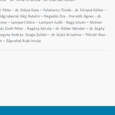
ita – dr. Török Krisztina - dr. Cserháti Zoltán
 Péter - dr. Dózsa Kata – Falatovics Tünde - dr. Fónyad Gábor –
gruberné Héjj Katalin – Hegedüs Dia - Horváth Ágnes - dr.
 Anna – Lampert Dóra – Lampert Judit - Nagy István – Molnár
ás Zsolt Péter - Ragány Károly – dr. Rikker Nándor – dr. Sághy
Surguta András- Szege Zoltán – dr. Szűcs Krisztina – Tölcsér Bea -
án – Záprelné Rubi Imola