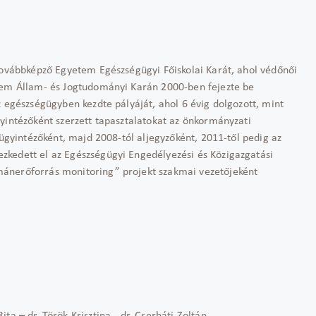
ovábbképző Egyetem Egészségügyi Főiskolai Karát, ahol védőnői
etem Állam- és Jogtudományi Karán 2000-ben fejezte be
z egészségügyben kezdte pályáját, ahol 6 évig dolgozott, mint
yintézőként szerzett tapasztalatokat az önkormányzati
 ügyintézőként, majd 2008-tól aljegyzőként, 2011-től pedig az
zkedett el az Egészségügyi Engedélyezési és Közigazgatási
ánerőforrás monitoring” projekt szakmai vezetőjeként