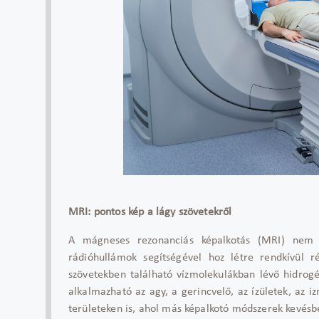
MRI: pontos kép a lágy szövetekről
A mágneses rezonanciás képalkotás (MRI) nem h
rádióhullámok segítségével hoz létre rendkívül r
szövetekben található vízmolekulákban lévő hidrog
alkalmazható az agy, a gerincvelő, az ízületek, az i
területeken is, ahol más képalkotó módszerek kevésb