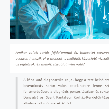
Amikor valaki tartós fájdalommal él, balesetet szenve
gyakran hangzik el a mondat: „elküldjük képalkotó vizsgá
az eljárások, és melyik vizsgálat mire való?
A képalkotó diagnosztika célja, hogy a test belső s
beavatkozás során valós betekintésre lenne sz
felismerésében, a diagnózis pontosításában és soksz
Dunaújvárosi Szent Pantaleon Kórház-Rendelőintézet
alkalmazott módszerek között.