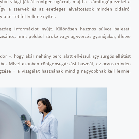
ányból világítják át röntgensugárral, majd a számítógép ezeket a
 Így a szervek és az esetleges elváltozások minden oldalról
a testet fel kellene nyitni.
azdag információt nyújt. Különösen hasznos súlyos baleseti
isához, mint például stroke vagy agyvérzés gyanújakor, illetve
or –, hogy akár néhány perc alatt elkészül, így sürgős ellátást
t be. Mivel azonban röntgensugárzást használ, az orvos minden
gzése – a vizsgálat hasznának mindig nagyobbnak kell lennie,