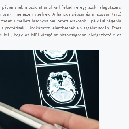
a páciensnek mozdulatlanul kell feküdnie egy szűk, alagútszerű
amosak – nehezen viselnek. A hangos gépzaj és a hosszan tartó
zetet. Emellett bizonyos beültetett eszközök – például régebbi
 protézisek – kockázatot jelenthetnek a vizsgálat során. Ezért
e kell, hogy az MRI vizsgálat biztonságosan elvégezhető-e az