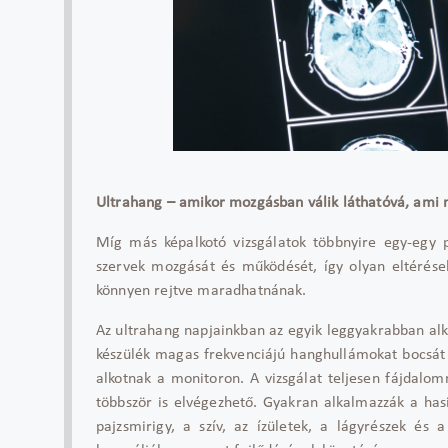
Ultrahang – amikor mozgásban válik láthatóvá, ami
Míg más képalkotó vizsgálatok többnyire egy-egy p
szervek mozgását és működését, így olyan eltérése
könnyen rejtve maradhatnának.
Az ultrahang napjainkban az egyik leggyakrabban alk
készülék magas frekvenciájú hanghullámokat bocsát 
alkotnak a monitoron. A vizsgálat teljesen fájdalo
többször is elvégezhető. Gyakran alkalmazzák a has
pajzsmirigy, a szív, az ízületek, a lágyrészek és 