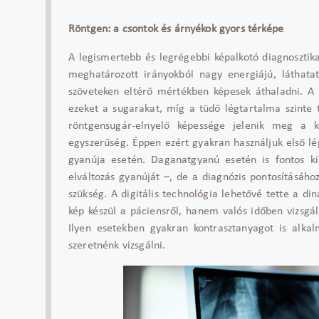
Röntgen: a csontok és árnyékok gyors térképe
A legismertebb és legrégebbi képalkotó diagnosztika
meghatározott irányokból nagy energiájú, láthatat
szöveteken eltérő mértékben képesek áthaladni. A
ezeket a sugarakat, míg a tüdő légtartalma szinte 
röntgensugár-elnyelő képessége jelenik meg a 
egyszerűség. Éppen ezért gyakran használjuk első lé
gyanúja esetén. Daganatgyanú esetén is fontos ki
elváltozás gyanúját –, de a diagnózis pontosításáho
szükség. A digitális technológia lehetővé tette a d
kép készül a páciensről, hanem valós időben vizsgá
Ilyen esetekben gyakran kontrasztanyagot is alka
szeretnénk vizsgálni.