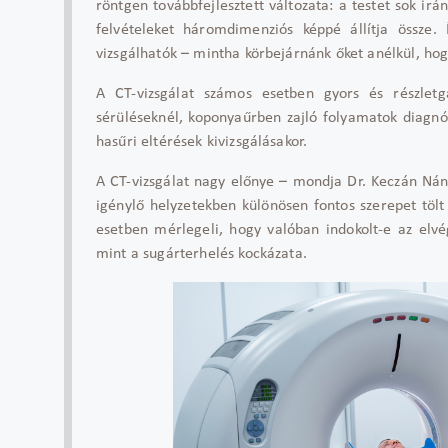
röntgen továbbfejlesztett változata: a testet sok ir
felvételeket háromdimenziós képpé állítja össze.
vizsgálhatók – mintha körbejárnánk őket anélkül, hogy 
A CT-vizsgálat számos esetben gyors és részletg
sérüléseknél, koponyaűrben zajló folyamatok diagnóz
hasűri eltérések kivizsgálásakor.
A CT-vizsgálat nagy előnye – mondja Dr. Keczán Nánd
igénylő helyzetekben különösen fontos szerepet töl
esetben mérlegeli, hogy valóban indokolt-e az elvé
mint a sugárterhelés kockázata.