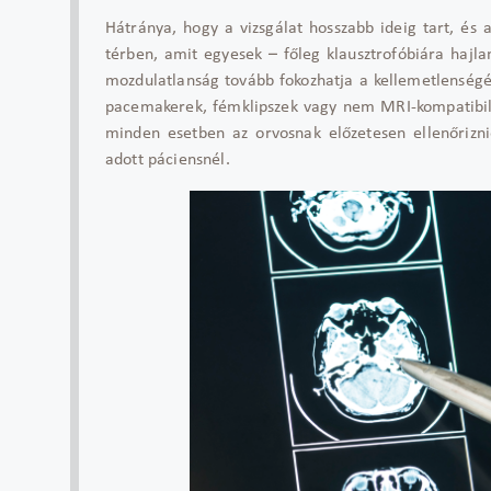
Hátránya, hogy a vizsgálat hosszabb ideig tart, és 
térben, amit egyesek – főleg klausztrofóbiára hajl
mozdulatlanság tovább fokozhatja a kellemetlenségér
pacemakerek, fémklipszek vagy nem MRI-kompatibilis
minden esetben az orvosnak előzetesen ellenőrizni
adott páciensnél.