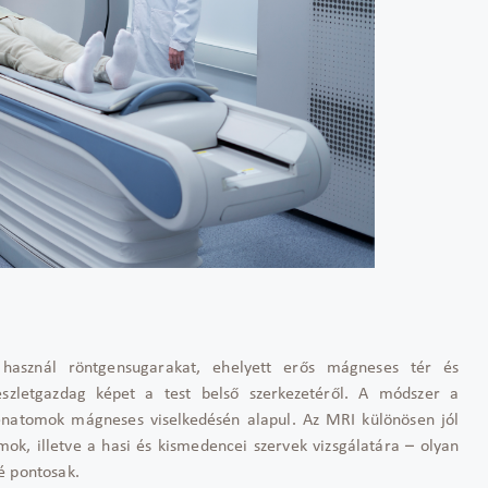
asznál röntgensugarakat, ehelyett erős mágneses tér és
észletgazdag képet a test belső szerkezetéről. A módszer a
énatomok mágneses viselkedésén alapul. Az MRI különösen jól
zmok, illetve a hasi és kismedencei szervek vizsgálatára – olyan
é pontosak.