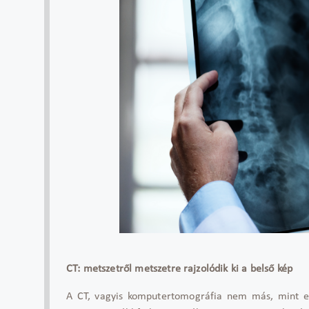
CT: metszetről metszetre rajzolódik ki a belső kép
A CT, vagyis komputertomográfia nem más, mint egy