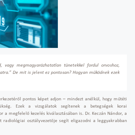
d, vagy megmagyarázhatatlan tünetekkel fordul orvoshoz,
latra.” De mit is jelent ez pontosan? Hogyan működnek ezek
zerkezetéről pontos képet adjon – mindezt anélkül, hogy műtéti
ükség. Ezek a vizsgálatok segítenek a betegségek korai
or a megfelelő kezelés kiválasztásában is. Dr. Keczán Nándor, a
 radiológiai osztályvezetője segít eligazodni a leggyakrabban