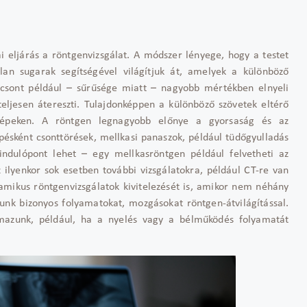
i eljárás a röntgenvizsgálat. A módszer lényege, hogy a testet
lan sugarak segítségével világítjuk át, amelyek a különböző
 csont például – sűrűsége miatt – nagyobb mértékben elnyeli
teljesen átereszti. Tulajdonképpen a különböző szövetek eltérő
képeken. A röntgen legnagyobb előnye a gyorsaság és az
pésként csonttörések, mellkasi panaszok, például tüdőgyulladás
indulópont lehet – egy mellkasröntgen például felvetheti az
z ilyenkor sok esetben további vizsgálatokra, például CT-re van
inamikus röntgenvizsgálatok kivitelezését is, amikor nem néhány
lunk bizonyos folyamatokat, mozgásokat röntgen-átvilágítással.
lmazunk, például, ha a nyelés vagy a bélműködés folyamatát