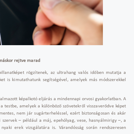
 máskor rejtve marad
illanatképet rögzítenek, az ultrahang valós időben mutatja a
ket is kimutathatunk segítségével, amelyek más módszerekkel
almazott képalkotó eljárás a mindennapi orvosi gyakorlatban. A
a testbe, amelyek a különböző szövetekről visszaverődve képet
mmentes, nem jár sugárterheléssel, ezért biztonságosan és akár
i szervek – például a máj, epehólyag, vese, hasnyálmirigy –, a
a nyaki erek vizsgálatára is. Várandósság során rendszeresen