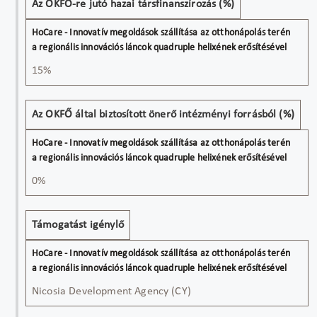
Az OKFŐ-re jutó hazai társfinanszírozás (%)
15%
Az OKFŐ által biztosított önerő intézményi forrásból (%)
0%
Támogatást igénylő
Nicosia Development Agency (CY)