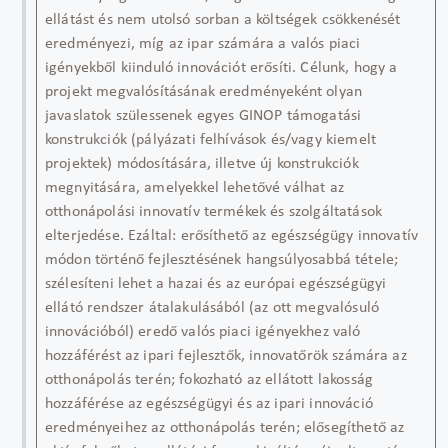
ellátást és nem utolsó sorban a költségek csökkenését
eredményezi, míg az ipar számára a valós piaci
igényekből kiinduló innovációt erősíti. Célunk, hogy a
projekt megvalósításának eredményeként olyan
javaslatok szülessenek egyes GINOP támogatási
konstrukciók (pályázati felhívások és/vagy kiemelt
projektek) módosítására, illetve új konstrukciók
megnyitására, amelyekkel lehetővé válhat az
otthonápolási innovatív termékek és szolgáltatások
elterjedése. Ezáltal: erősíthető az egészségügy innovatív
módon történő fejlesztésének hangsúlyosabbá tétele;
szélesíteni lehet a hazai és az európai egészségügyi
ellátó rendszer átalakulásából (az ott megvalósuló
innovációból) eredő valós piaci igényekhez való
hozzáférést az ipari fejlesztők, innovatőrök számára az
otthonápolás terén; fokozható az ellátott lakosság
hozzáférése az egészségügyi és az ipari innováció
eredményeihez az otthonápolás terén; elősegíthető az