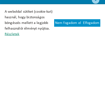
A weboldal sütiket (cookie-kat)
használ, hogy biztonságos
böngészés mellett a legjobb
Nem fogadom el
Elfogadom
Felhasználási feltételek
felhasználói élményt nyújtsa.
Cookie nyilatkozat
Részletek
Adatkezelési tájékoztató
Oldaltérkép
Közadatkereső
Akadálymentesítési nyilatkozat
Impresszum
okfo@okfo.gov.hu