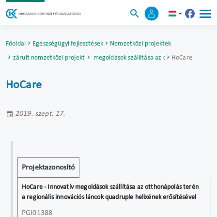
Főoldal
Egészségügyi fejlesztések
Nemzetközi projektek
Lezárult nemzetközi projektek
HoCare - Innovatív megoldások szállítása az otthonápolás terén
HoCare
HoCare
2019. szept. 17.
Projekt
HoCare -
Projektazonosító
cím
Innovatív
megoldások
szállítása az
PGI01388
otthonápolás