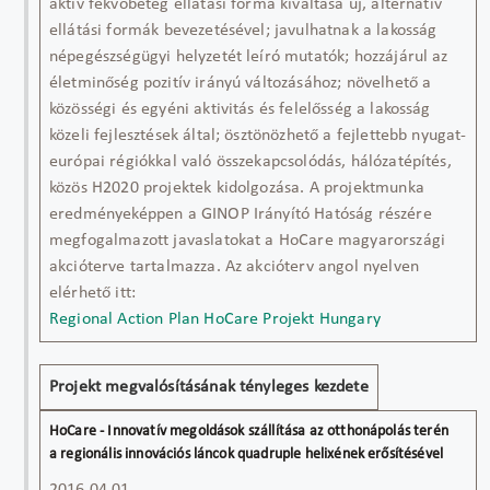
aktív fekvőbeteg ellátási forma kiváltása új, alternatív
ellátási formák bevezetésével; javulhatnak a lakosság
népegészségügyi helyzetét leíró mutatók; hozzájárul az
életminőség pozitív irányú változásához; növelhető a
közösségi és egyéni aktivitás és felelősség a lakosság
közeli fejlesztések által; ösztönözhető a fejlettebb nyugat-
európai régiókkal való összekapcsolódás, hálózatépítés,
közös H2020 projektek kidolgozása. A projektmunka
eredményeképpen a GINOP Irányító Hatóság részére
megfogalmazott javaslatokat a HoCare magyarországi
akcióterve tartalmazza. Az akcióterv angol nyelven
elérhető itt:
Regional Action Plan HoCare Projekt Hungary
Projekt megvalósításának tényleges kezdete