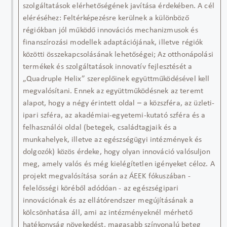
szolgáltatások elérhetőségének javítása érdekében. A cél
eléréséhez: Feltérképezésre kerülnek a különböző
régiókban jól működő innovációs mechanizmusok és
finanszírozási modellek adaptációjának, illetve régiók
közötti összekapcsolásának lehetőségei; Az otthonápolási
termékek és szolgáltatások innovatív fejlesztését a
„Quadruple Helix” szereplőinek együttműködésével kell
megvalósítani. Ennek az együttműködésnek az teremt
alapot, hogy a négy érintett oldal – a közszféra, az üzleti-
ipari szféra, az akadémiai-egyetemi-kutató szféra és a
felhasználói oldal (betegek, családtagjaik és a
munkahelyek, illetve az egészségügyi intézmények és
dolgozók) közös érdeke, hogy olyan innováció valósuljon
meg, amely valós és még kielégítetlen igényeket céloz. A
projekt megvalósítása során az ÁEEK fókuszában -
felelősségi köréből adódóan - az egészségipari
innovációnak és az ellátórendszer megújításának a
kölcsönhatása áll, ami az intézményeknél mérhető
hatékonyság növekedést, magasabb színvonalú beteg