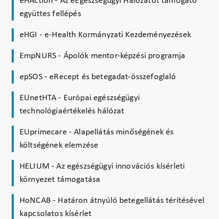
eHAction - Az eEgészségügyi Hálózatot támogató
együttes fellépés
eHGI - e-Health Kormányzati Kezdeményezések
EmpNURS - Ápolók mentor-képzési programja
epSOS - eRecept és betegadat-összefoglaló
EUnetHTA - Európai egészségügyi
technológiaértékelés hálózat
EUprimecare - Alapellátás minőségének és
költségének elemzése
HELIUM - Az egészségügyi innovációs kísérleti
környezet támogatása
HoNCAB - Határon átnyúló betegellátás térítésével
kapcsolatos kísérlet