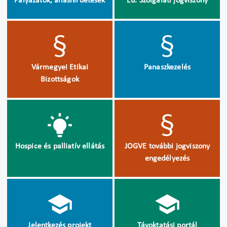
Pályázatok, álláshirdetések
Eü. Szolgálati jogviszony
Vármegyei Etikai
Panaszkezelés
Bizottságok
Hospice és palliatív ellátás
JOGVE további jogviszony
engedélyezés
Jelentkezés projekt
Távoktatási portál