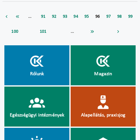
…
91
92
93
94
95
96
97
98
99
…
100
101
Rólunk
Magazin
Egészségügyi intézmények
Alapellátás, praxisjog