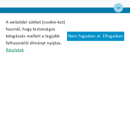
A weboldal sütiket (cookie-kat)
használ, hogy biztonságos
böngészés mellett a legjobb
Nem fogadom el
Elfogadom
Felhasználási feltételek
felhasználói élményt nyújtsa.
Cookie nyilatkozat
Részletek
Adatkezelési tájékoztató
Oldaltérkép
Közadatkereső
Akadálymentesítési nyilatkozat
Impresszum