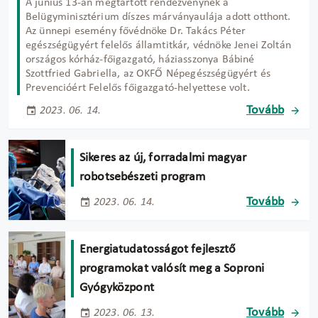
A június 13-án megtartott rendezvénynek a
Belügyminisztérium díszes márványaulája adott otthont.
Az ünnepi esemény fővédnöke Dr. Takács Péter
egészségügyért felelős államtitkár, védnöke Jenei Zoltán
országos kórház-főigazgató, háziasszonya Bábiné
Szottfried Gabriella, az OKFŐ Népegészségügyért és
Prevencióért Felelős főigazgató-helyettese volt.
Tovább
2023. 06. 14.
Sikeres az új, forradalmi magyar
robotsebészeti program
Tovább
2023. 06. 14.
Energiatudatosságot fejlesztő
programokat valósít meg a Soproni
Gyógyközpont
Tovább
2023. 06. 13.