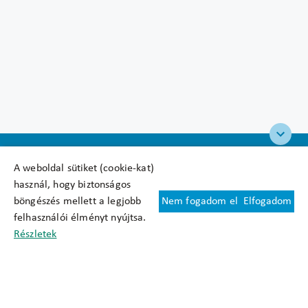
A weboldal sütiket (cookie-kat)
használ, hogy biztonságos
böngészés mellett a legjobb
Nem fogadom el
Elfogadom
Felhasználási feltételek
felhasználói élményt nyújtsa.
Cookie nyilatkozat
Részletek
Adatkezelési tájékoztató
Oldaltérkép