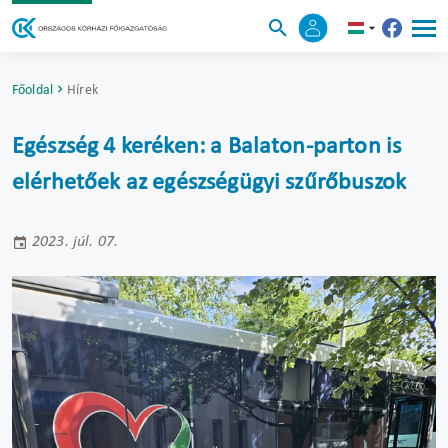
Főoldal
Hírek
Egészség 4 keréken: a Balaton-parton is
elérhetőek az egészségügyi szűrőbuszok
2023. júl. 07.