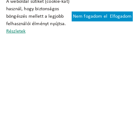
A weboldal sütiket (cookie-kat)
használ, hogy biztonságos
böngészés mellett a legjobb
Nem fogadom el
Elfogadom
Felhasználási feltételek
felhasználói élményt nyújtsa.
Cookie nyilatkozat
Részletek
Adatkezelési tájékoztató
Oldaltérkép
Közadatkereső
Akadálymentesítési nyilatkozat
Impresszum
okfo@okfo.gov.hu
+361 356 1522