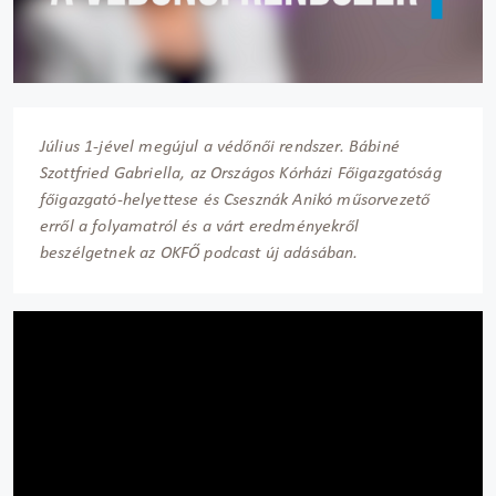
Július 1-jével megújul a védőnői rendszer. Bábiné
Szottfried Gabriella, az Országos Kórházi Főigazgatóság
főigazgató-helyettese és Csesznák Anikó műsorvezető
erről a folyamatról és a várt eredményekről
beszélgetnek az OKFŐ podcast új adásában.