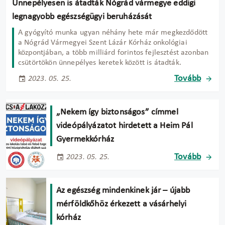
Ünnepélyesen is átadták Nógrád vármegye eddigi
legnagyobb egészségügyi beruházását
A gyógyító munka ugyan néhány hete már megkezdődött
a Nógrád Vármegyei Szent Lázár Kórház onkológiai
központjában, a több milliárd forintos fejlesztést azonban
csütörtökön ünnepélyes keretek között is átadták.
Tovább
2023. 05. 25.
„Nekem így biztonságos” címmel
videópályázatot hirdetett a Heim Pál
Gyermekkórház
Tovább
2023. 05. 25.
Az egészség mindenkinek jár – újabb
mérföldkőhöz érkezett a vásárhelyi
kórház