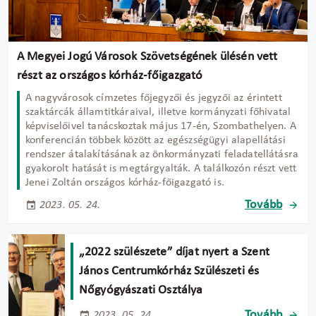
A Megyei Jogú Városok Szövetségének ülésén vett
részt az országos kórház-főigazgató
A nagyvárosok címzetes főjegyzői és jegyzői az érintett
szaktárcák államtitkáraival, illetve kormányzati főhivatal
képviselőivel tanácskoztak május 17-én, Szombathelyen. A
konferencián többek között az egészségügyi alapellátási
rendszer átalakításának az önkormányzati feladatellátásra
gyakorolt hatását is megtárgyalták. A találkozón részt vett
Jenei Zoltán országos kórház-főigazgató is.
Tovább
2023. 05. 24.
„2022 szülészete” díjat nyert a Szent
János Centrumkórház Szülészeti és
Nőgyógyászati Osztálya
Tovább
2023. 05. 24.