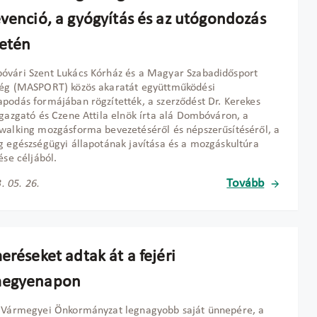
evenció, a gyógyítás és az utógondozás
letén
vári Szent Lukács Kórház és a Magyar Szabadidősport
ség (MASPORT) közös akaratát együttműködési
podás formájában rögzítették, a szerződést Dr. Kerekes
igazgató és Czene Attila elnök írta alá Dombóváron, a
walking mozgásforma bevezetéséről és népszerűsítéséről, a
g egészségügyi állapotának javítása és a mozgáskultúra
ése céljából.
Tovább
. 05. 26.
eréseket adtak át a fejéri
megyenapon
r Vármegyei Önkormányzat legnagyobb saját ünnepére, a