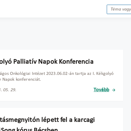
olyó Palliatív Napok Konferencia
ágos Onkológiai Intézet 2023.06.02-án tartja az I. Kékgolyó
ív Napok konferenciát.
Tovább
. 05. 29.
ításmegnyitón lépett fel a karcagi
Song kórus Bécsben