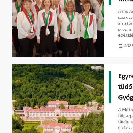
A művés
szervez
amatőr 
program
egészsé
2023
Egyre
tüdő
Gyógy
A Mátr
főigazg
tüdődag
életéve