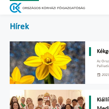
Hírek
Kékg
Az Orsz
Palliat
2023
Kiáll
Medi