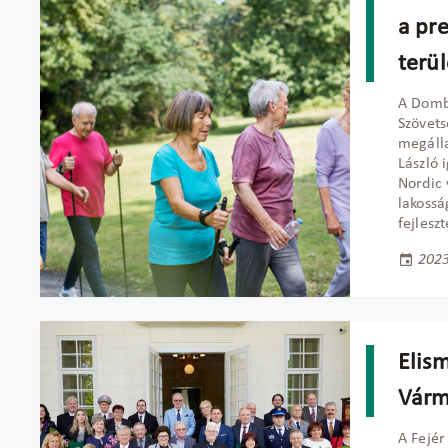
a pr
terü
A Dombó
Szövet
megálla
László 
Nordic 
lakossá
fejleszt
2023
Elism
Vár
A Fejé