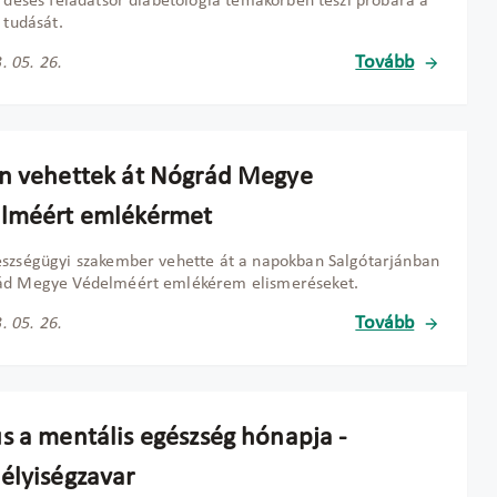
érdéses feladatsor diabetológia témakörben teszi próbára a
k tudását.
Tovább
. 05. 26.
n vehettek át Nógrád Megye
lméért emlékérmet
szségügyi szakember vehette át a napokban Salgótarjánban
ád Megye Védelméért emlékérem elismeréseket.
Tovább
. 05. 26.
s a mentális egészség hónapja -
élyiségzavar