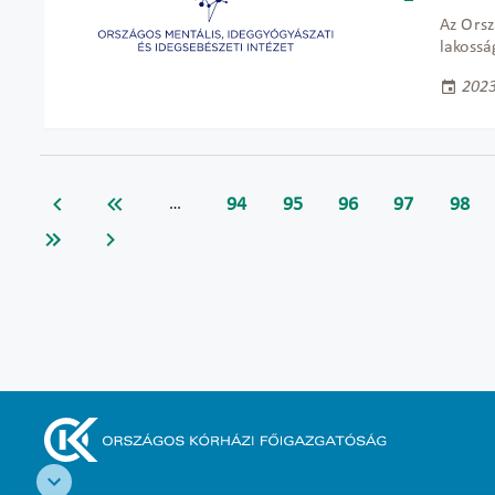
Az Orsz
lakossá
2023
94
95
96
97
98
…