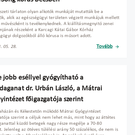
zeti tárlaton olyan alkotók munkáját mutatták be a
ők, akik az egészségügyi területen végzett munkájuk mellett
művészként is tevékenykednek. A kiállításmegnyitó zenei
jának részeként a Karcagi Kátai Gábor Kórház
gügyi dolgozókból álló kórusa is műsort adott.
Tovább
. 05. 28.
 jobb eséllyel gyógyítható a
daganat dr. Urbán László, a Mátrai
intézet főigazgatója szerint
aházán és Kékestetőn működő Mátrai Gyógyintézet
atója szerint a céljuk nem lehet más, mint hogy az áttétes
anattal küzdő betegek nagy része megélje a 70-80
t. Jelenleg az ötéves túlélési arány 50 százalékos, de nem is