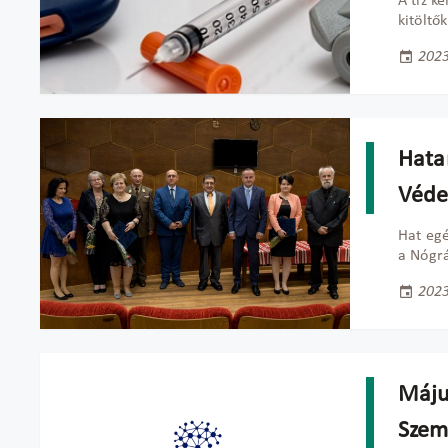
A tíz k
kitöltő
2023
Hata
Véde
Hat egé
a Nógr
2023
Máju
Szem