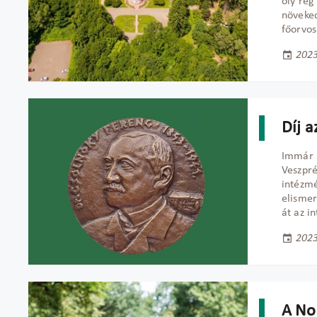
oly rég
növeked
főorvos
2023
Díj 
Immár 3
Veszpré
intézmé
elismer
át az i
2023
A No