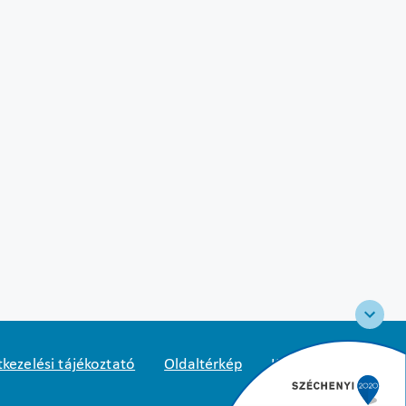
kezelési tájékoztató
Oldaltérkép
Közadatkereső