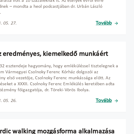
 alatta volt a 10 százaléknak is. Az esélyek évről évre
nek – mondta a heol podcastjában dr. Urbán László
.
Tovább
. 05. 27.
az eredményes, kiemelkedő munkáért
2 esztendeje hagyomány, hogy emléküléssel tisztelegnek a
m Vármegyei Csolnoky Ferenc Kórház dolgozói az
ny első vezetője, Csolnoky Ferenc munkássága előtt. Az
éseket a XXXII. Csolnoky Ferenc Emlékülés keretében adta
ntézmény főigazgatója, dr. Töreki-Vörös Ibolya.
Tovább
. 05. 26.
rdic walking mozgásforma alkalmazása