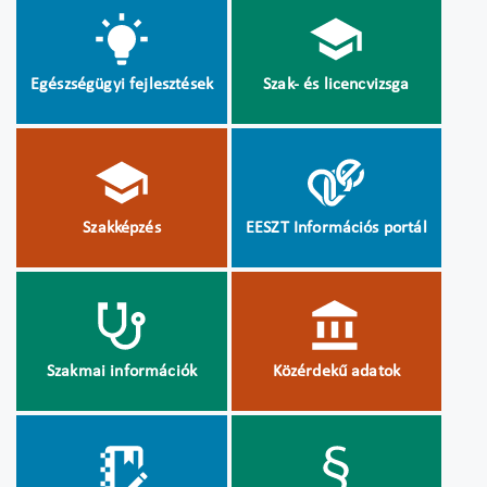
Egészségügyi fejlesztések
Szak- és licencvizsga
Szakképzés
EESZT Információs portál
Szakmai információk
Közérdekű adatok