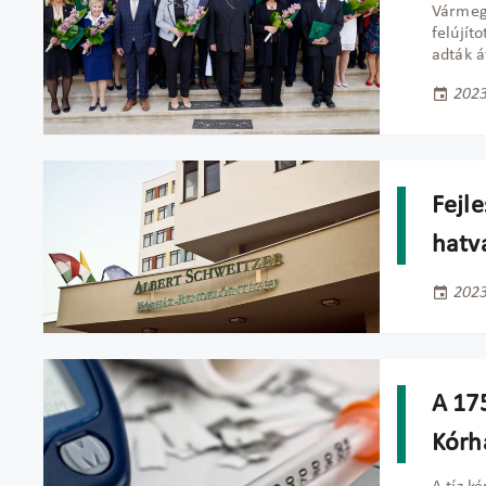
Vármeg
felújít
adták á
2023
Fejle
hatv
2023
A 17
Kórh