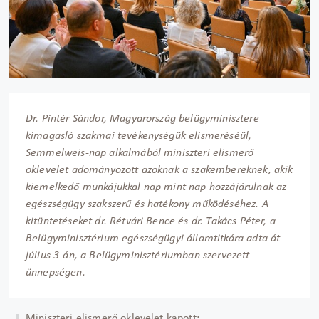
Dr. Pintér Sándor, Magyarország belügyminisztere
kimagasló szakmai tevékenységük elismeréséül,
Semmelweis-nap alkalmából miniszteri elismerő
oklevelet adományozott azoknak a szakembereknek, akik
kiemelkedő munkájukkal nap mint nap hozzájárulnak az
egészségügy szakszerű és hatékony működéséhez. A
kitüntetéseket dr. Rétvári Bence és dr. Takács Péter, a
Belügyminisztérium egészségügyi államtitkára adta át
július 3-án, a Belügyminisztériumban szervezett
ünnepségen.
Miniszteri elismerő oklevelet kapott: