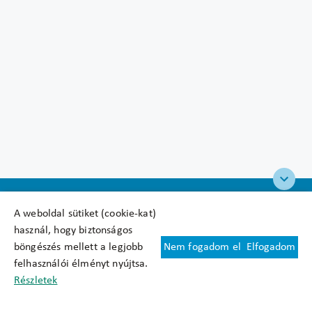
A weboldal sütiket (cookie-kat)
használ, hogy biztonságos
böngészés mellett a legjobb
Nem fogadom el
Elfogadom
Felhasználási feltételek
felhasználói élményt nyújtsa.
Cookie nyilatkozat
Részletek
Adatkezelési tájékoztató