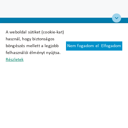
A weboldal sütiket (cookie-kat)
használ, hogy biztonságos
böngészés mellett a legjobb
Nem fogadom el
Elfogadom
Felhasználási feltételek
felhasználói élményt nyújtsa.
Cookie nyilatkozat
Részletek
Adatkezelési tájékoztató
Oldaltérkép
Közadatkereső
Akadálymentesítési nyilatkozat