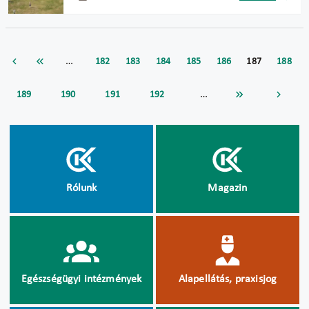
…
182
183
184
185
186
187
188
…
189
190
191
192
Rólunk
Magazin
Egészségügyi intézmények
Alapellátás, praxisjog