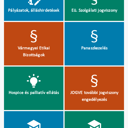
Pályázatok, álláshirdetések
Eü. Szolgálati jogviszony
Vármegyei Etikai
Panaszkezelés
Bizottságok
Hospice és palliatív ellátás
JOGVE további jogviszony
engedélyezés