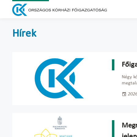
Hírek
Főig
Négy kó
megtalá
2026
Megn
jelen