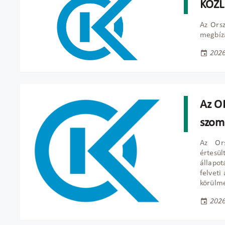
KÖZ
Az Ors
megbízá
2026
Az OK
szom
Az Ors
értesü
állapot
felveti
körülmé
2026