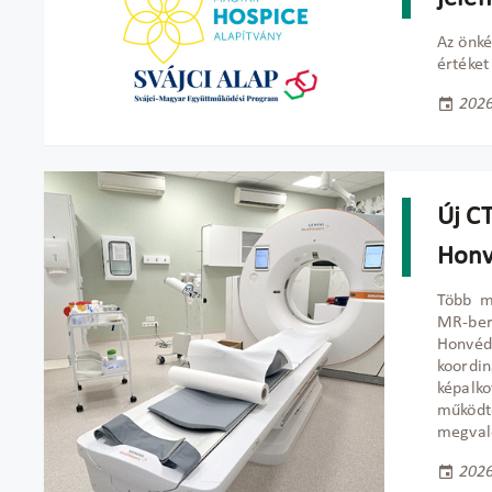
Az önké
értéket
2026
Új C
Honv
Több mi
MR-ber
Honvéd
koordi
képal
működte
megvaló
2026