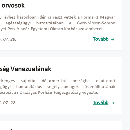
i orvosok
yi évhez hasonlóan idén is részt vettek a Forma–1 Magyar
j egészségügyi biztosításában a Győr-Moson-Sopron
ei Petz Aladár Egyetemi Oktató Kórház szakemberei.
Tovább
. 07. 28.
tség Venezuelának
rengés sújtotta dél-amerikai országba eljuttatott
égügyi humanitárius segélycsomagok összeállításának
ációját az Országos Kórházi Főigazgatóság végezte.
Tovább
. 07. 22.