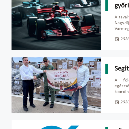
győr
A taval
Nagydí
Vármegy
2026
Segí
A föld
egészs
koordin
2026