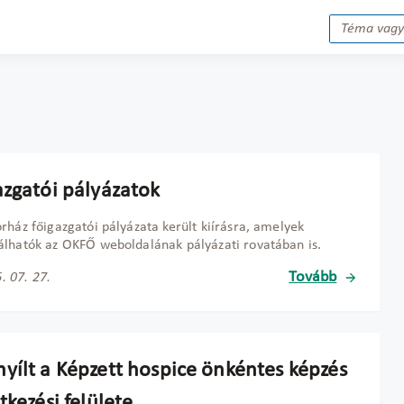
azgatói pályázatok
rház főigazgatói pályázata került kiírásra, amelyek
lhatók az OKFŐ weboldalának pályázati rovatában is.
Tovább
. 07. 27.
yílt a Képzett hospice önkéntes képzés
tkezési felülete