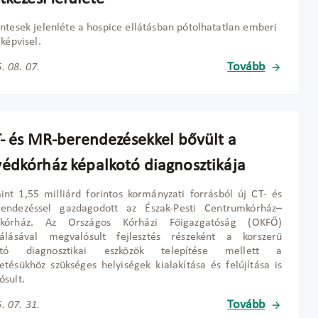
ntesek jelenléte a hospice ellátásban pótolhatatlan emberi
 képvisel.
Tovább
. 08. 07.
T- és MR-berendezésekkel bővült a
édkórház képalkotó diagnosztikája
nt 1,55 milliárd forintos kormányzati forrásból új CT- és
endezéssel gazdagodott az Észak-Pesti Centrumkórház–
kórház. Az Országos Kórházi Főigazgatóság (OKFŐ)
nálásával megvalósult fejlesztés részeként a korszerű
kotó diagnosztikai eszközök telepítése mellett a
tésükhöz szükséges helyiségek kialakítása és felújítása is
sult.
Tovább
. 07. 31.