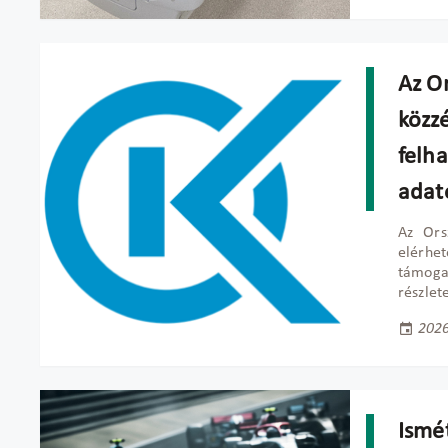
Az O
közz
felh
adat
Az Ors
elérhe
támoga
részlet
2026
Ismé