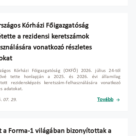
rszágos Kórházi Főigazgatóság
étette a rezidensi keretszámok
asználására vonatkozó részletes
okat
zágos Kórházi Főigazgatóság (OKFŐ) 2026. július 24-től
tővé tette honlapján a 2025. és 2026. évi államilag
tott rezidensképzés keretszám-felhasználására vonatkozó
es adatokat.
Tovább
. 07. 29.
t a Forma-1 világában bizonyítottak a