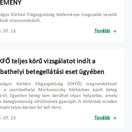
LEMÉNY
zágos Kórházi Főigazgatóság közleménye magasabb vezetői
sok visszavonásáról.
Tovább
. 07. 13.
FŐ teljes körű vizsgálatot indít a
bathelyi betegellátási eset ügyében
zágos Kórházi Főigazgatóság (OKFŐ) megrendüléssel
lt a szombathelyi Markusovszky Kórházban ápolt beteg
áról. Egyetlen beteg sem kerülhet olyan helyzetbe, amely
 a betegbiztonság sérülésének gyanúját. A történtek minden
nyét teljes körűen fel kell tárni.
Tovább
. 07. 13.