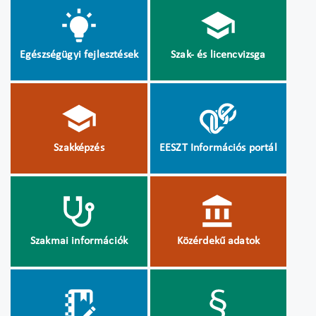
Egészségügyi fejlesztések
Szak- és licencvizsga
Szakképzés
EESZT Információs portál
Szakmai információk
Közérdekű adatok