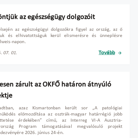
öntjük az egészségügy dolgozóit
elsején az egészségügyi dolgozókra figyel az ország, az ő
uk és elhivatottságuk kerül elismerésre és ünneplésre
weis-napon.
Tovább
. 07. 01.
resen zárult az OKFŐ határon átnyúló
ektje
tadtban, azaz Kismartonban került sor „A patológiai
működés előmozdítása az osztrák-magyar határrégió jobb
öttetése érdekében” című, az Interreg VI-A Ausztria-
ország Program támogatásával megvalósuló projekt
dezvényére 2026. június 24-én.