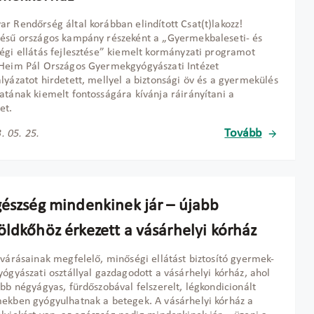
r Rendőrség által korábban elindított Csat(t)lakozz!
ésű országos kampány részeként a „Gyermekbaleseti- és
égi ellátás fejlesztése” kiemelt kormányzati programot
Heim Pál Országos Gyermekgyógyászati Intézet
lyázatot hirdetett, mellyel a biztonsági öv és a gyermekülés
atának kiemelt fontosságára kívánja ráirányítani a
et.
Tovább
. 05. 25.
gészség mindenkinek jár – újabb
öldkőhöz érkezett a vásárhelyi kórház
lvárásainak megfelelő, minőségi ellátást biztosító gyermek-
yógyászati osztállyal gazdagodott a vásárhelyi kórház, ahol
ebb négyágyas, fürdőszobával felszerelt, légkondicionált
ekben gyógyulhatnak a betegek. A vásárhelyi kórház a