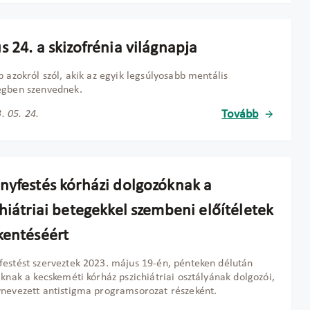
 24. a skizofrénia világnapja
p azokról szól, akik az egyik legsúlyosabb mentális
égben szenvednek.
Tovább
. 05. 24.
nyfestés kórházi dolgozóknak a
hiátriai betegekkel szembeni előítéletek
kentéséért
estést szerveztek 2023. május 19-én, pénteken délután
iknak a kecskeméti kórház pszichiátriai osztályának dolgozói,
nevezett antistigma programsorozat részeként.