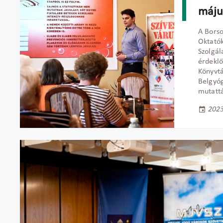
máju
A Bors
Oktatók
Szolgál
érdeklő
Könyvtá
Belgyóg
mutattá
2023