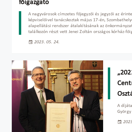
főigazgató
A nagyvárosok címzetes főjegyzői és jegyzői az érinte
képviselőivel tanácskoztak május 17-én, Szombathely
alapellátási rendszer átalakításának az önkormányzat
találkozón részt vett Jenei Zoltán országos kórház-fői
2023. 05. 24.
„2022
Cent
Oszt
A díját
György 
2023