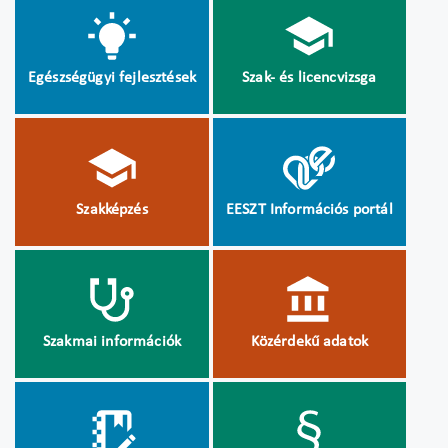
Egészségügyi fejlesztések
Szak- és licencvizsga
Szakképzés
EESZT Információs portál
Szakmai információk
Közérdekű adatok