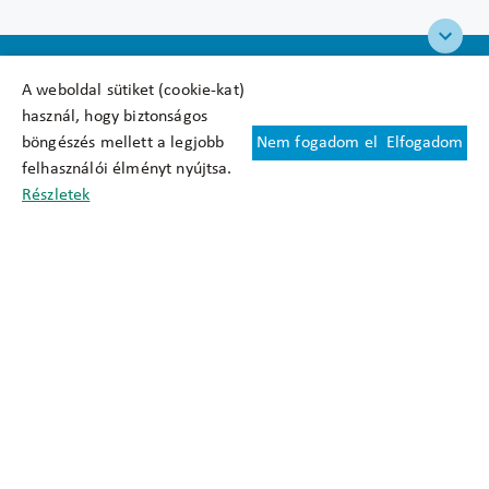
A weboldal sütiket (cookie-kat)
használ, hogy biztonságos
böngészés mellett a legjobb
Nem fogadom el
Elfogadom
Felhasználási feltételek
felhasználói élményt nyújtsa.
Cookie nyilatkozat
Részletek
Adatkezelési tájékoztató
Oldaltérkép
Közadatkereső
Akadálymentesítési nyilatkozat
Impresszum