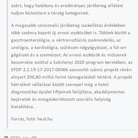
azért, hogy hatékony és eredményes járóbeteg ellátást
tudjon biztosítani a térség betegeinek.
A magasabb színvonalú járóbeteg szakellátás érdekében
több szakma kapott új orvosi eszközöket is. Többek között a
gasztroenterológia, a vértranszfúziós szakrendelés, az
urológia, a kardiológia, szülészet-nőgyógyászat, a fül-orr
gégészet és a szemészet. Az orvosi eszközök és műszerek
beszerzése ezúttal a Széchenyi 2020 program keretében, az
EFOP 2.2.19-17-2017-00066 azonosító számú projekt révén
elnyert 296,80 millió forint támogatásból történt. A projekt
hátralévő vállalásai között szerepel még a hotel
diagnosztikai épület liftjeinek felújítása, akadálymentes
bejáratok és mozgáskorlátozott szociális helyiség
kialakítása.
Forrás, fotó: heol.hu