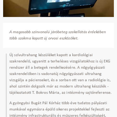
A magasabb színvonalú járóbeteg szakellátás érdekében
több szakma kapott új orvosi eszközöket.
Új szívultrahang készüléket kapott a kardiológiai
szakrendelő, ugyanitt a terheléses vizsgálatokhoz is új EKG
rendszer áll a betegek rendelkezésére. A nőgyógyászati
szakrendelőben is vadonatúj nőgyógyászati ultrahang
vizsgálja a pácienseket, és a sorban ott van a radiológia is,
ahol szintén dolgozik már az modern ultrahang készülék -
tájékoztatott T. Bokros Mária, az intézmény sajtóreferense.
A gyöngyösi Bugát Pál Kórház több éve tudatos pályázati
munkával egymásra épülő sikeres projektekkel fejleszti az
intézmény infrastrukturális és műszeres felkészültségét,