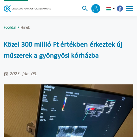
Főoldal
Hírek
Közel 300 millió Ft értékben érkeztek új
műszerek a gyöngyösi kórházba
2023. jún. 08.