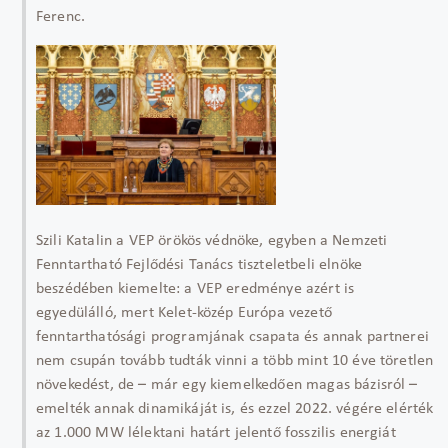
Ferenc.
Szili Katalin a VEP örökös védnöke, egyben a Nemzeti
Fenntartható Fejlődési Tanács tiszteletbeli elnöke
beszédében kiemelte: a VEP eredménye azért is
egyedülálló, mert Kelet-közép Európa vezető
fenntarthatósági programjának csapata és annak partnerei
nem csupán tovább tudták vinni a több mint 10 éve töretlen
növekedést, de – már egy kiemelkedően magas bázisról –
emelték annak dinamikáját is, és ezzel 2022. végére elérték
az 1.000 MW lélektani határt jelentő fosszilis energiát