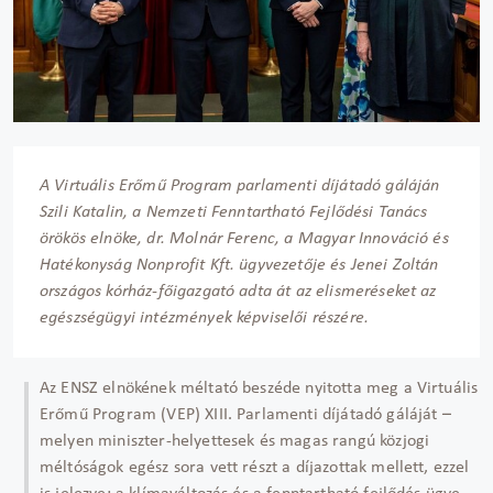
A Virtuális Erőmű Program parlamenti díjátadó gáláján
Szili Katalin, a Nemzeti Fenntartható Fejlődési Tanács
örökös elnöke, dr. Molnár Ferenc, a Magyar Innováció és
Hatékonyság Nonprofit Kft. ügyvezetője és Jenei Zoltán
országos kórház-főigazgató adta át az elismeréseket az
egészségügyi intézmények képviselői részére.
Az ENSZ elnökének méltató beszéde nyitotta meg a Virtuális
Erőmű Program (VEP) XIII. Parlamenti díjátadó gáláját –
melyen miniszter-helyettesek és magas rangú közjogi
méltóságok egész sora vett részt a díjazottak mellett, ezzel