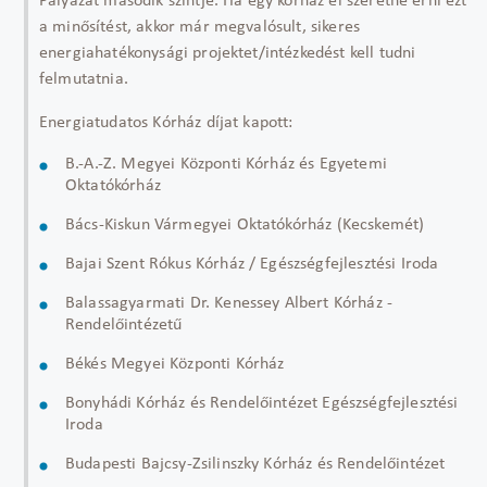
Pályázat második szintje. Ha egy kórház el szeretné érni ezt
a minősítést, akkor már megvalósult, sikeres
energiahatékonysági projektet/intézkedést kell tudni
felmutatnia.
Energiatudatos Kórház díjat kapott:
B.-A.-Z. Megyei Központi Kórház és Egyetemi
Oktatókórház
Bács-Kiskun Vármegyei Oktatókórház (Kecskemét)
Bajai Szent Rókus Kórház / Egészségfejlesztési Iroda
Balassagyarmati Dr. Kenessey Albert Kórház -
Rendelőintézetű
Békés Megyei Központi Kórház
Bonyhádi Kórház és Rendelőintézet Egészségfejlesztési
Iroda
Budapesti Bajcsy-Zsilinszky Kórház és Rendelőintézet