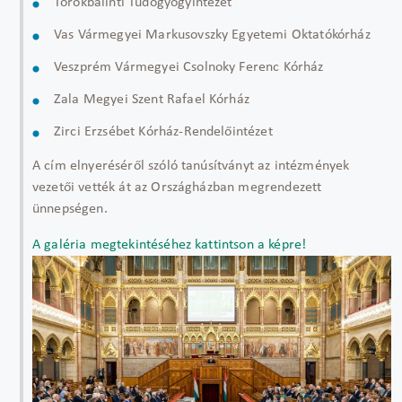
Törökbálinti Tüdőgyógyintézet
Vas Vármegyei Markusovszky Egyetemi Oktatókórház
Veszprém Vármegyei Csolnoky Ferenc Kórház
Zala Megyei Szent Rafael Kórház
Zirci Erzsébet Kórház-Rendelőintézet
A cím elnyeréséről szóló tanúsítványt az intézmények
vezetői vették át az Országházban megrendezett
ünnepségen.
A galéria megtekintéséhez kattintson a képre!