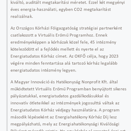
kiváltó, auditált megtakarítási méretet. Ezzel két megyényi
éves energia-használati, egyben CO2 megtakarítást
realizálnak.
Az Országos Kórházi Főigazgatóság stratégiai partnerként
csatlakozott a Virtuális Erőmű Programhoz. Ennek
eredményeképpen a kórházak közel fele, 45 intézmény
köteleződött el a fejlődés mellett és nyerte el az
Energiatudatos Kórház címet. Az OKFŐ célja, hogy 2023
végére minden fenntartása alá tartozó kórház legalább
energiatudatos intézmény legyen.
A Magyar Innováció és Hatékonyság Nonprofit Kft. által
működtetett Virtuális Erőmű Programban benyújtott sikeres
pályázatukkal, energiatudatos gazdálkodásukkal és
innovatív ötleteikkel az intézmények jogosulttá váltak az
Energiatudatos Kórház védjegy használatára. A program
második lépéseként az Energiahatékony Kórház Díj lesz
megpályázható, mely az Energiahatékonysági Kiválósági