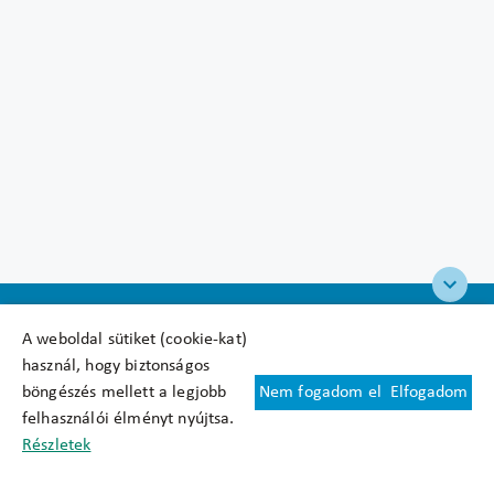
A weboldal sütiket (cookie-kat)
használ, hogy biztonságos
böngészés mellett a legjobb
Nem fogadom el
Elfogadom
Felhasználási feltételek
felhasználói élményt nyújtsa.
Cookie nyilatkozat
Részletek
Adatkezelési tájékoztató