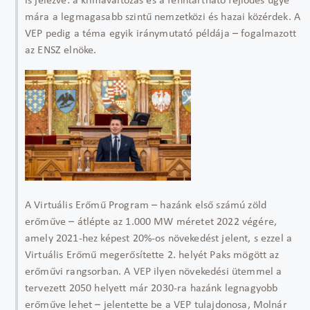
is jelezve: a klímaváltozás és a fenntartható fejlődés ügye
mára a legmagasabb szintű nemzetközi és hazai közérdek. A
VEP pedig a téma egyik iránymutató példája – fogalmazott
az ENSZ elnöke.
A Virtuális Erőmű Program – hazánk első számú zöld
erőműve – átlépte az 1.000 MW méretet 2022 végére,
amely 2021-hez képest 20%-os növekedést jelent, s ezzel a
Virtuális Erőmű megerősítette 2. helyét Paks mögött az
erőművi rangsorban. A VEP ilyen növekedési ütemmel a
tervezett 2050 helyett már 2030-ra hazánk legnagyobb
erőműve lehet – jelentette be a VEP tulajdonosa, Molnár