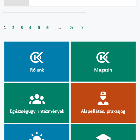
…
1
2
3
4
5
6
Rólunk
Magazin
Egészségügyi intézmények
Alapellátás, praxisjog