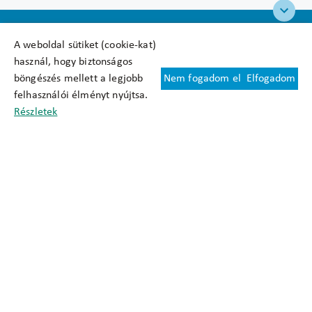
A weboldal sütiket (cookie-kat)
használ, hogy biztonságos
böngészés mellett a legjobb
Nem fogadom el
Elfogadom
Felhasználási feltételek
felhasználói élményt nyújtsa.
Cookie nyilatkozat
Részletek
Adatkezelési tájékoztató
Oldaltérkép
Közadatkereső
Akadálymentesítési nyilatkozat
Impresszum