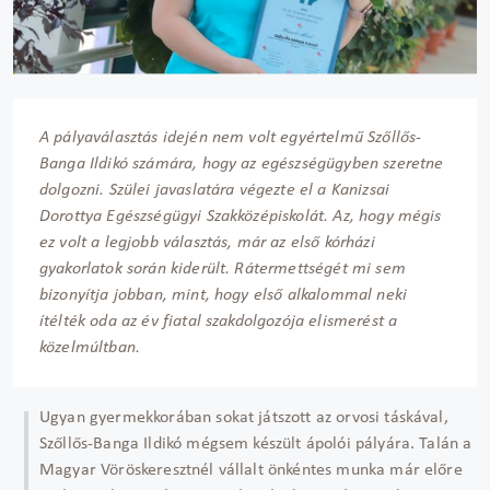
A pályaválasztás idején nem volt egyértelmű Szőllős-
Banga Ildikó számára, hogy az egészségügyben szeretne
dolgozni. Szülei javaslatára végezte el a Kanizsai
Dorottya Egészségügyi Szakközépiskolát. Az, hogy mégis
ez volt a legjobb választás, már az első kórházi
gyakorlatok során kiderült. Rátermettségét mi sem
bizonyítja jobban, mint, hogy első alkalommal neki
ítélték oda az év fiatal szakdolgozója elismerést a
közelmúltban.
Ugyan gyermekkorában sokat játszott az orvosi táskával,
Szőllős-Banga Ildikó mégsem készült ápolói pályára. Talán a
Magyar Vöröskeresztnél vállalt önkéntes munka már előre