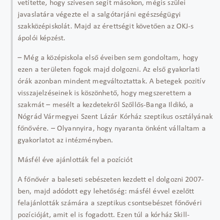
vetítette, hogy szívesen segít másokon, mégis szülei
javaslatára végezte el a salgótarjáni egészségügyi
szakközépiskolát. Majd az érettségit követően az OKJ-s
ápolói képzést.
– Még a középiskola első éveiben sem gondoltam, hogy
ezen a területen fogok majd dolgozni. Az első gyakorlati
órák azonban mindent megváltoztattak. A betegek pozitív
visszajelzéseinek is köszönhető, hogy megszerettem a
szakmát – mesélt a kezdetekről Szőllős-Banga Ildikó, a
Nógrád Vármegyei Szent Lázár Kórház szeptikus osztályának
főnővére. – Olyannyira, hogy nyaranta önként vállaltam a
gyakorlatot az intézményben.
Másfél éve ajánlották fel a pozíciót
A főnővér a baleseti sebészeten kezdett el dolgozni 2007-
ben, majd adódott egy lehetőség: másfél évvel ezelőtt
felajánlották számára a szeptikus csontsebészet főnővéri
pozícióját, amit el is fogadott. Ezen túl a kórház Skill-