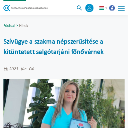
Főoldal
Hírek
Szívügye a szakma népszerűsítése a
kitüntetett salgótarjáni főnővérnek
2023. jún. 04.