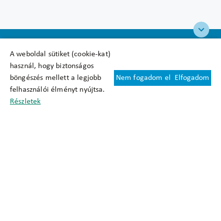
A weboldal sütiket (cookie-kat)
használ, hogy biztonságos
böngészés mellett a legjobb
Nem fogadom el
Elfogadom
Felhasználási feltételek
felhasználói élményt nyújtsa.
Cookie nyilatkozat
Részletek
Adatkezelési tájékoztató
Oldaltérkép
Közadatkereső
Akadálymentesítési nyilatkozat