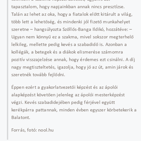
tapasztalom, hogy napjainkban annak nincs presztízse.
Talán az lehet az oka, hogy a fiatalok előtt kitárult a világ,
több lett a lehetőség, és mindenki jól fizető munkahelyet
szeretne – hangsúlyozta Szőllős-Banga Ildikó, hozzátéve: –
Ugyan nem könnyű ez a szakma, mivel sokszor megterhelő
lelkileg, mellette pedig kevés a szabadidő is. Azonban a
kollégák, a betegek és a diákok elismerése számomra
pozitív visszajelzése annak, hogy érdemes ezt csinálni. A díj
nagy megtiszteltetés, igazolja, hogy jó az út, amin járok és
szeretnék tovább fejlődni.
Éppen ezért a gyakorlatvezetői képzést és az ápolói
alapképzést követően jelenleg az ápolói mesterképzést
végzi. Kevés szabadidejében pedig férjével együtt
kerékpárra pattannak, minden évben egyszer körbetekerik a
Balatont.
Forrás, fotó: nool.hu