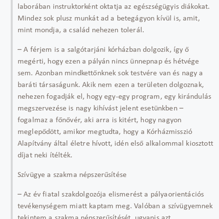
laborában instruktorként oktatja az egészségügyis diákokat.
Mindez sok plusz munkát ad a betegágyon kívül is, amit,
mint mondja, a család nehezen tolerál.
– A férjem is a salgótarjáni kórházban dolgozik, így ő
megérti, hogy ezen a pályán nincs ünnepnap és hétvége
sem. Azonban mindkettőnknek sok testvére van és nagy a
baráti társaságunk. Akik nem ezen a területen dolgoznak,
nehezen fogadják el, hogy egy-egy program, egy kirándulás
megszervezése is nagy kihívást jelent esetünkben –
fogalmaz a főnővér, aki arra is kitért, hogy nagyon
meglepődött, amikor megtudta, hogy a Kórházmisszió
Alapítvány által életre hívott, idén első alkalommal kiosztott
díjat neki ítélték.
Szívügye a szakma népszerűsítése
– Az év fiatal szakdolgozója elismerést a pályaorientációs
tevékenységem miatt kaptam meg. Valóban a szívügyemnek
tekintem a szakma népszerűsítését, ugyanis azt