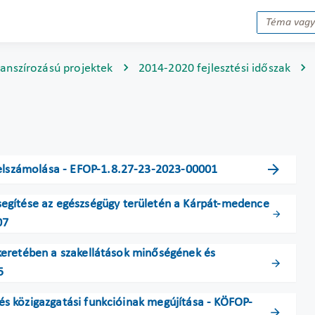
nanszírozású projektek
2014-2020 fejlesztési időszak
 elszámolása - EFOP-1.8.27-23-2023-00001
egítése az egészségügy területén a Kárpát-medence
07
e keretében a szakellátások minőségének és
5
i és közigazgatási funkcióinak megújítása - KÖFOP-