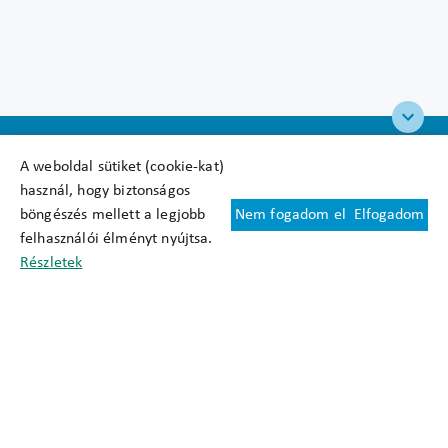
A weboldal sütiket (cookie-kat)
használ, hogy biztonságos
böngészés mellett a legjobb
Nem fogadom el
Elfogadom
Felhasználási feltételek
felhasználói élményt nyújtsa.
Cookie nyilatkozat
Részletek
Adatkezelési tájékoztató
Oldaltérkép
Közadatkereső