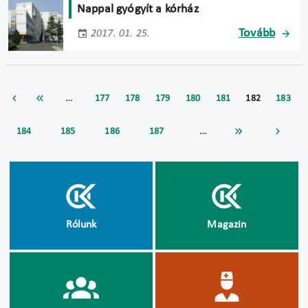
Nappal gyógyít a kórház
Tovább
2017. 01. 25.
…
177
178
179
180
181
182
183
…
184
185
186
187
Rólunk
Magazin