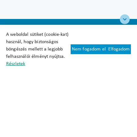
A weboldal sütiket (cookie-kat)
használ, hogy biztonságos
böngészés mellett a legjobb
Nem fogadom el
Elfogadom
Felhasználási feltételek
felhasználói élményt nyújtsa.
Cookie nyilatkozat
Részletek
Adatkezelési tájékoztató
Oldaltérkép
Közadatkereső
Akadálymentesítési nyilatkozat