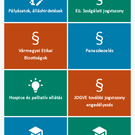
Pályázatok, álláshirdetések
Eü. Szolgálati jogviszony
Vármegyei Etikai
Panaszkezelés
Bizottságok
Hospice és palliatív ellátás
JOGVE további jogviszony
engedélyezés