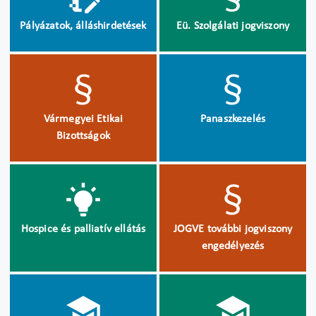
Pályázatok, álláshirdetések
Eü. Szolgálati jogviszony
Vármegyei Etikai
Panaszkezelés
Bizottságok
Hospice és palliatív ellátás
JOGVE további jogviszony
engedélyezés