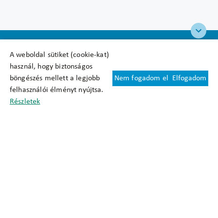
A weboldal sütiket (cookie-kat)
használ, hogy biztonságos
böngészés mellett a legjobb
Nem fogadom el
Elfogadom
Felhasználási feltételek
felhasználói élményt nyújtsa.
Cookie nyilatkozat
Részletek
Adatkezelési tájékoztató
Oldaltérkép
Közadatkereső
Akadálymentesítési nyilatkozat