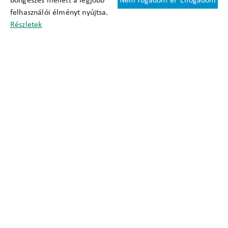
böngészés mellett a legjobb
Nem fogadom el
Elfogadom
Felhasználási feltételek
felhasználói élményt nyújtsa.
Cookie nyilatkozat
Részletek
Adatkezelési tájékoztató
Oldaltérkép
Közadatkereső
Akadálymentesítési nyilatkozat
Impresszum
okfo@okfo.gov.hu
+361 356 1522
1125 Budapest, Diós árok 3.