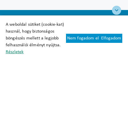
A weboldal sütiket (cookie-kat)
használ, hogy biztonságos
böngészés mellett a legjobb
Nem fogadom el
Elfogadom
Felhasználási feltételek
felhasználói élményt nyújtsa.
Cookie nyilatkozat
Részletek
Adatkezelési tájékoztató
Oldaltérkép
Közadatkereső
Akadálymentesítési nyilatkozat
Impresszum