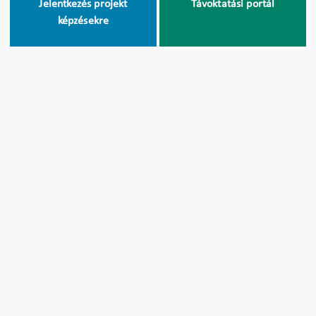
Jelentkezés projekt
Távoktatási portál
képzésekre