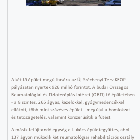
A két fő épület megújítására az Új Széchenyi Terv KEOP
pályázatán nyertek 926 millió forintot. A budai Országos
Reumatológiai és Fizioterápiás Intézet (ORFI) fő épületében
- a 8 szintes, 265 ágyas, kezelőkkel, gyógymedencékkel
ellátott, több mint százéves épület - megújul a homlokzat-
és tetőszigetelés, valamint korszerűsítik a fűtést.
A másik felújítandó egység a Lukács épületegyüttes, ahol
137 ágyon működik két reumatológiai rehabilitációs osztály