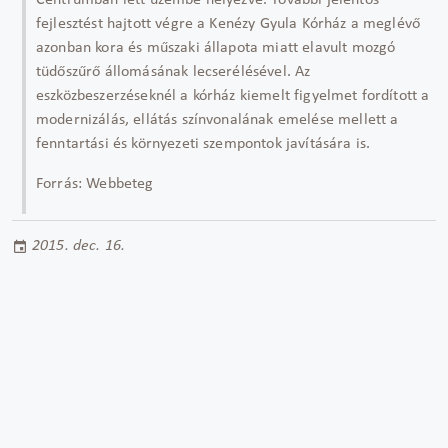
Centrumban lett üzembe helyezve. További jelentős
fejlesztést hajtott végre a Kenézy Gyula Kórház a meglévő
azonban kora és műszaki állapota miatt elavult mozgó
tüdőszűrő állomásának lecserélésével. Az
eszközbeszerzéseknél a kórház kiemelt figyelmet fordított a
modernizálás, ellátás színvonalának emelése mellett a
fenntartási és környezeti szempontok javítására is.
Forrás: Webbeteg
2015. dec. 16.