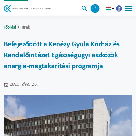
Főoldal
Hírek
Befejeződött a Kenézy Gyula Kórház és
Rendelőintézet Egészségügyi eszközök
energia-megtakarítási programja
2015. dec. 16.