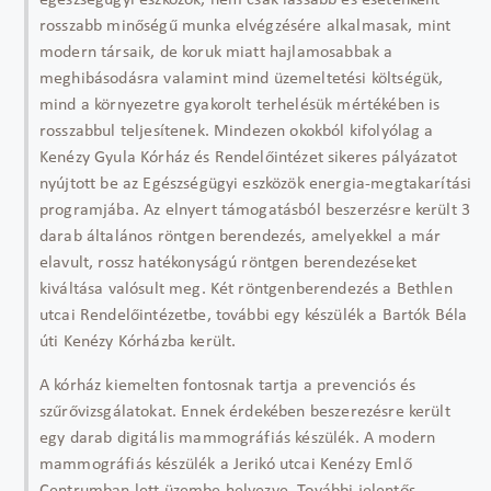
egészségügyi eszközök, nem csak lassabb és esetenként
rosszabb minőségű munka elvégzésére alkalmasak, mint
modern társaik, de koruk miatt hajlamosabbak a
meghibásodásra valamint mind üzemeltetési költségük,
mind a környezetre gyakorolt terhelésük mértékében is
rosszabbul teljesítenek. Mindezen okokból kifolyólag a
Kenézy Gyula Kórház és Rendelőintézet sikeres pályázatot
nyújtott be az Egészségügyi eszközök energia-megtakarítási
programjába. Az elnyert támogatásból beszerzésre került 3
darab általános röntgen berendezés, amelyekkel a már
elavult, rossz hatékonyságú röntgen berendezéseket
kiváltása valósult meg. Két röntgenberendezés a Bethlen
utcai Rendelőintézetbe, további egy készülék a Bartók Béla
úti Kenézy Kórházba került.
A kórház kiemelten fontosnak tartja a prevenciós és
szűrővizsgálatokat. Ennek érdekében beszerezésre került
egy darab digitális mammográfiás készülék. A modern
mammográfiás készülék a Jerikó utcai Kenézy Emlő