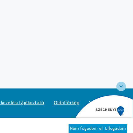
kezelési tájékoztató
Oldaltérkép
Közadatkereső
2
1125 Budapest, Diós árok 3.
Nem fogadom el
Elfogadom