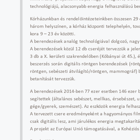
technológiájú, alacsonyabb energia felhasználású be
Kórházunkban és rendelőintézeteinkben összesen 29 
három helyszínen, a kórház központi telephelyén, tov
kora 9 – 23 év közötti.
A berendezések analóg technológiával dolgozó, nagy 
A berendezések közül 12 db cseréjét tervezzük a jele
3 db a X. kerületi szakrendelőben (Kőbányai út 45.), é
beszerzés során digitális röntgen berendezések (röntg
röntgen, sebészeti átvilágító/röntgen, mammográf) 
betanítását tervezzük.
A berendezések 2014-ben 77 ezer esetben 146 ezer 
segítettek (általános sebészet, mellkas, érsebészet, 
gége/gyerek, szemészet). Az eszközök energia felha
A tervezett csere eredményeként a hagyományos film
csak digitális lesz, ami járulékos energia megtakarí
A projekt az Európai Unió támogatásával, a Kohéziós 