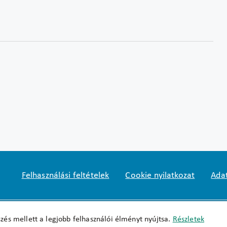
Felhasználási feltételek
Cookie nyilatkozat
Adat
Impresszum
okfo@okfo.gov.hu
+361 356 152
zés mellett a legjobb felhasználói élményt nyújtsa.
Részletek