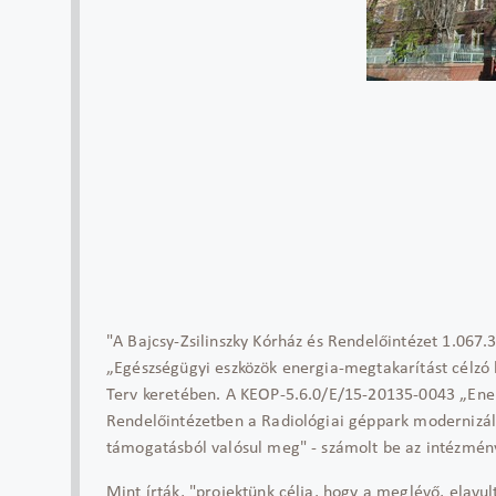
"A Bajcsy-Zsilinszky Kórház és Rendelőintézet 1.067.
„Egészségügyi eszközök energia-megtakarítást célzó
Terv keretében. A KEOP-5.6.0/E/15-20135-0043 „Energi
Rendelőintézetben a Radiológiai géppark modernizál
támogatásból valósul meg" - számolt be az intézmén
Mint írták, "projektünk célja, hogy a meglévő, elavul