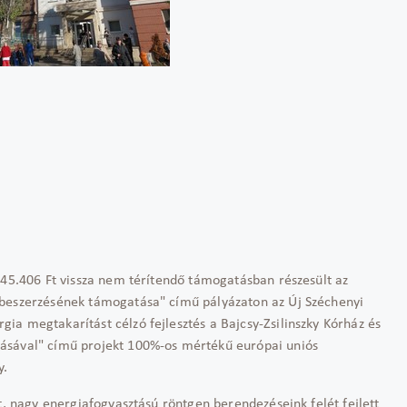
345.406 Ft vissza nem térítendő támogatásban részesült az
 beszerzésének támogatása" című pályázaton az Új Széchenyi
a megtakarítást célzó fejlesztés a Bajcsy-Zsilinszky Kórház és
ásával" című projekt 100%-os mértékű európai uniós
y.
t, nagy energiafogyasztású röntgen berendezéseink felét fejlett