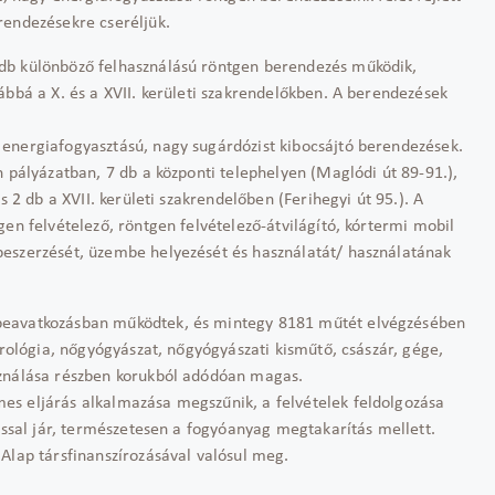
rendezésekre cseréljük.
db különböző felhasználású röntgen berendezés működik,
ábbá a X. és a XVII. kerületi szakrendelőkben. A berendezések
energiafogyasztású, nagy sugárdózist kibocsájtó berendezések.
n pályázatban, 7 db a központi telephelyen (Maglódi út 89-91.),
s 2 db a XVII. kerületi szakrendelőben (Ferihegyi út 95.). A
en felvételező, röntgen felvételező-átvilágító, kórtermi mobil
beszerzését, üzembe helyezését és használatát/ használatának
beavatkozásban működtek, és mintegy 8181 műtét elvégzésében
urológia, nőgyógyászat, nőgyógyászati kisműtő, császár, gége,
sználása részben korukból adódóan magas.
es eljárás alkalmazása megszűnik, a felvételek feldolgozása
tással jár, természetesen a fogyóanyag megtakarítás mellett.
Alap társfinanszírozásával valósul meg.