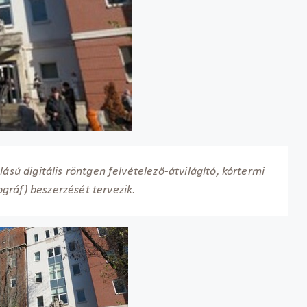
ású digitális röntgen felvételező-átvilágító, kórtermi
gráf) beszerzését tervezik.