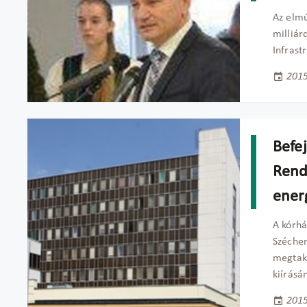
Az elmú
milliár
Infrast
2015
Befe
Rend
ener
A kórhá
Széchen
megtaka
kiírásá
2015