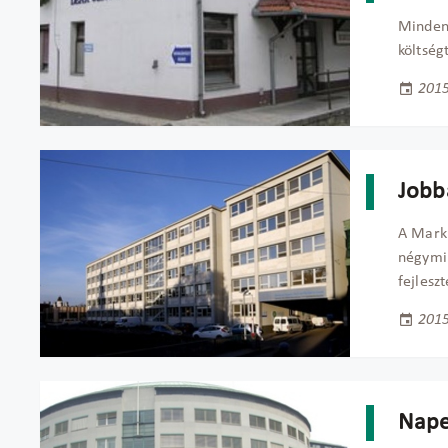
Minden 
költség
2015
Jobbá
A Markh
négymil
fejlesz
2015
Nape