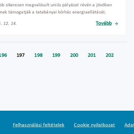
bb sikeresen megvalósult uniós pályázat révén a jövőben
ek támogatják a tatabányai kórház energiaellátását.
Tovább
. 12. 14.
196
197
198
199
200
201
202
Felhasználási feltételek
Cookie nyilatkozat
Adat