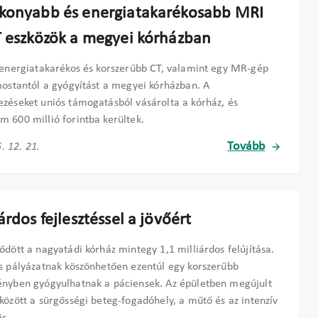
konyabb és energiatakarékosabb MRI
T eszközök a megyei kórházban
 energiatakarékos és korszerűbb CT, valamint egy MR-gép
mostantól a gyógyítást a megyei kórházban. A
zéseket uniós támogatásból vásárolta a kórház, és
 600 millió forintba kerültek.
Tovább
. 12. 21.
árdos fejlesztéssel a jövőért
ődött a nagyatádi kórház mintegy 1,1 milliárdos felújítása.
s pályázatnak köszönhetően ezentúl egy korszerűbb
nyben gyógyulhatnak a páciensek. Az épületben megújult
között a sürgősségi beteg-fogadóhely, a műtő és az intenzív