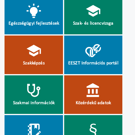
Egészségügyi fejlesztések
Szak- és licencvizsga
Szakképzés
EESZT Információs portál
Szakmai információk
Közérdekű adatok