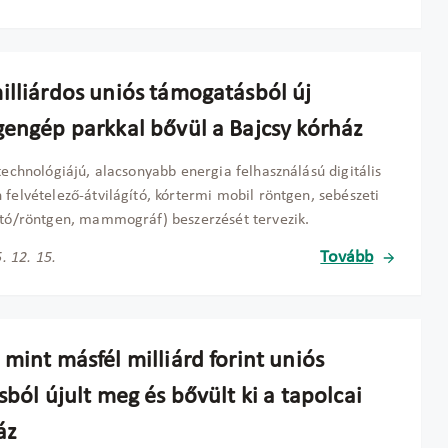
illiárdos uniós támogatásból új
gengép parkkal bővül a Bajcsy kórház
 technológiájú, alacsonyabb energia felhasználású digitális
 felvételező-átvilágító, kórtermi mobil röntgen, sebészeti
ító/röntgen, mammográf) beszerzését tervezik.
Tovább
. 12. 15.
mint másfél milliárd forint uniós
sból újult meg és bővült ki a tapolcai
áz