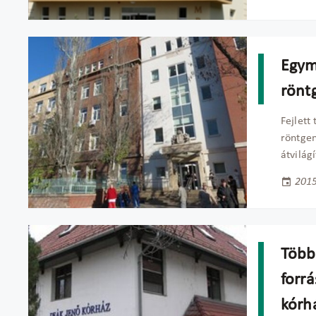
Egym
rönt
Fejlett
röntgen
átvilág
2015
Több 
forrá
kórh