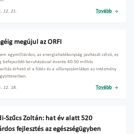
is.
Tovább
. 12. 21.
égéig megújul az ORFI
em egymilliárdos, az energiahatékonyság javítását célzó, ez
g befejeződő beruházással évente 40-50 milliós
rítás érhető el a fűtés és a villanyszámlákon az intézmény
gyütteseiben.
Tovább
. 12. 18.
-Szűcs Zoltán: hat év alatt 520
árdos fejlesztés az egészségügyben