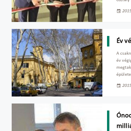
osztály 
2015
Év v
A csakn
év végi
megtaka
épülete
2015
Ónodi
milli