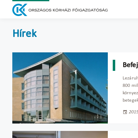
Hírek
Befej
Lezárul
800 mil
környez
betegek
2015