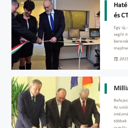
Haté
és C
Egy új,
segíti 
berende
majdnem
2015
Milli
Befejez
Az unió
intézmé
többek 