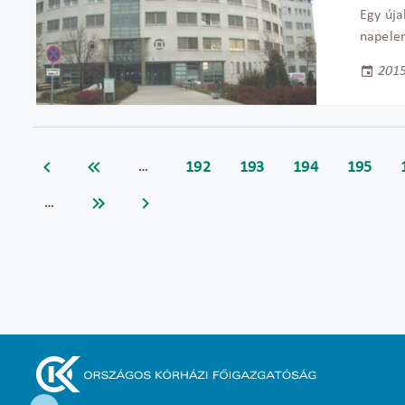
Egy úja
napelem
2015
192
193
194
195
…
…