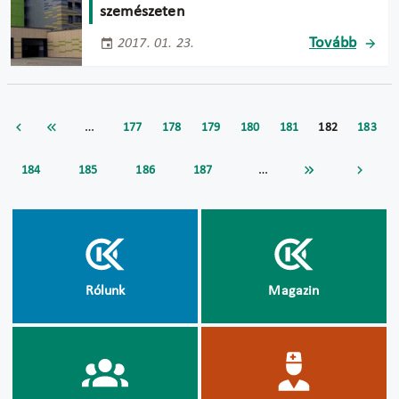
szemészeten
Tovább
2017. 01. 23.
…
177
178
179
180
181
182
183
…
184
185
186
187
Rólunk
Magazin