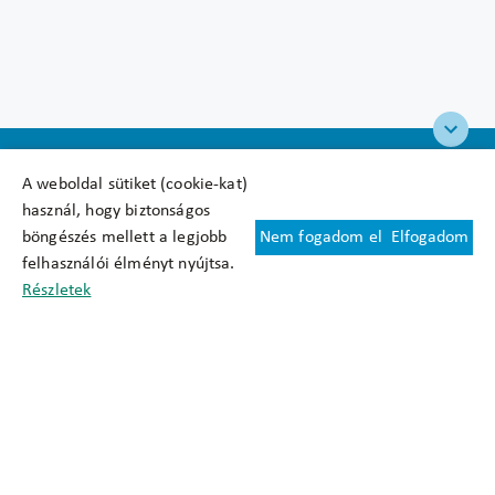
A weboldal sütiket (cookie-kat)
használ, hogy biztonságos
böngészés mellett a legjobb
Nem fogadom el
Elfogadom
Felhasználási feltételek
felhasználói élményt nyújtsa.
Cookie nyilatkozat
Részletek
Adatkezelési tájékoztató
Oldaltérkép
Közadatkereső