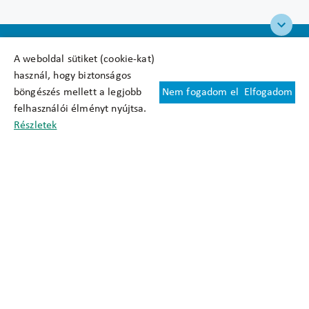
A weboldal sütiket (cookie-kat)
használ, hogy biztonságos
böngészés mellett a legjobb
Nem fogadom el
Elfogadom
Felhasználási feltételek
felhasználói élményt nyújtsa.
Cookie nyilatkozat
Részletek
Adatkezelési tájékoztató
Oldaltérkép
Közadatkereső
Akadálymentesítési nyilatkozat
Impresszum