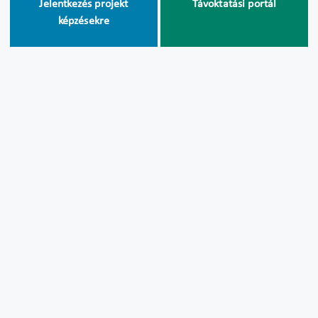
Jelentkezés projekt
Távoktatási portál
képzésekre