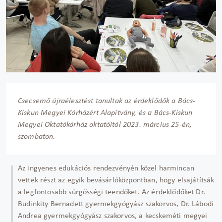
Csecsemő újraélesztést tanultak az érdeklődők a Bács-
Kiskun Megyei Kórházért Alapítvány, és a Bács-Kiskun
Megyei Oktatókórház oktatóitól 2023. március 25-én,
szombaton.
Az ingyenes edukációs rendezvényén közel harmincan
vettek részt az egyik bevásárlóközpontban, hogy elsajátítsák
a legfontosabb sürgősségi teendőket. Az érdeklődőket Dr.
Budinkity Bernadett gyermekgyógyász szakorvos, Dr. Lábodi
Andrea gyermekgyógyász szakorvos, a kecskeméti megyei