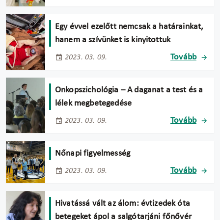
Egy évvel ezelőtt nemcsak a határainkat,
hanem a szívünket is kinyitottuk
Tovább
2023. 03. 09.
Onkopszichológia – A daganat a test és a
lélek megbetegedése
Tovább
2023. 03. 09.
Nőnapi figyelmesség
Tovább
2023. 03. 09.
Hivatássá vált az álom: évtizedek óta
betegeket ápol a salgótarjáni főnővér