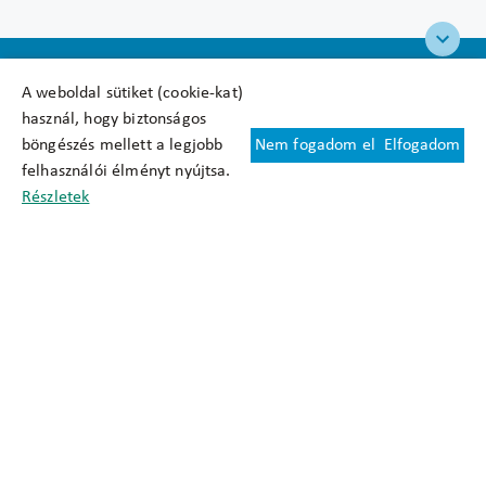
A weboldal sütiket (cookie-kat)
használ, hogy biztonságos
böngészés mellett a legjobb
Nem fogadom el
Elfogadom
Felhasználási feltételek
felhasználói élményt nyújtsa.
Cookie nyilatkozat
Részletek
Adatkezelési tájékoztató
Oldaltérkép
Közadatkereső
Akadálymentesítési nyilatkozat
Impresszum