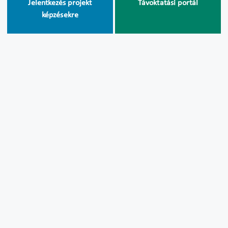
Jelentkezés projekt
Távoktatási portál
képzésekre