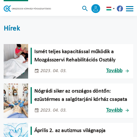
Hírek
Ismét teljes kapacitással működik a
Mozgásszervi Rehabilitációs Osztály
Tovább
2023. 04. 03.
Nógrádi siker az országos döntőn:
ezüstérmes a salgótarjáni kórház csapata
Tovább
2023. 04. 03.
Április 2. az autizmus világnapja