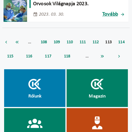
Orvosok Világnapja 2023.
Tovább
2023. 03. 30.
…
108
109
110
111
112
113
114
…
115
116
117
118
Rólunk
Magazin