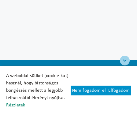
A weboldal sütiket (cookie-kat)
használ, hogy biztonságos
böngészés mellett a legjobb
Nem fogadom el
Elfogadom
Felhasználási feltételek
felhasználói élményt nyújtsa.
Cookie nyilatkozat
Részletek
Adatkezelési tájékoztató
Oldaltérkép