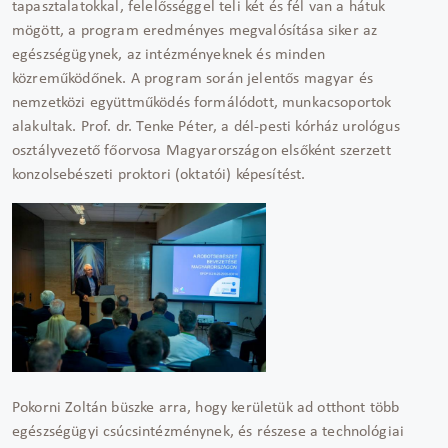
tapasztalatokkal, felelősséggel teli két és fél van a hátuk
mögött, a program eredményes megvalósítása siker az
egészségügynek, az intézményeknek és minden
közreműködőnek. A program során jelentős magyar és
nemzetközi együttműködés formálódott, munkacsoportok
alakultak. Prof. dr. Tenke Péter, a dél-pesti kórház urológus
osztályvezető főorvosa Magyarországon elsőként szerzett
konzolsebészeti proktori (oktatói) képesítést.
Pokorni Zoltán büszke arra, hogy kerületük ad otthont több
egészségügyi csúcsintézménynek, és részese a technológiai