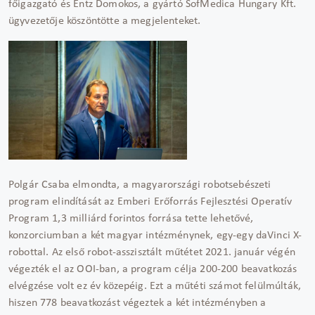
főigazgató és Entz Domokos, a gyártó SofMedica Hungary Kft.
ügyvezetője köszöntötte a megjelenteket.
Polgár Csaba elmondta, a magyarországi robotsebészeti
program elindítását az Emberi Erőforrás Fejlesztési Operatív
Program 1,3 milliárd forintos forrása tette lehetővé,
konzorciumban a két magyar intézménynek, egy-egy daVinci X-
robottal. Az első robot-asszisztált műtétet 2021. január végén
végezték el az OOI-ban, a program célja 200-200 beavatkozás
elvégzése volt ez év közepéig. Ezt a műtéti számot felülmúlták,
hiszen 778 beavatkozást végeztek a két intézményben a