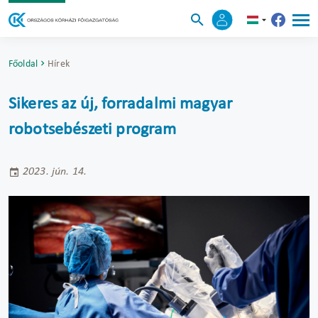
Főoldal
Hírek
Sikeres az új, forradalmi magyar
robotsebészeti program
2023. jún. 14.