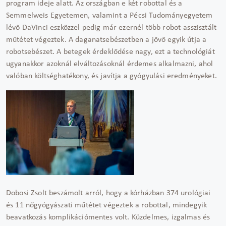
program ideje alatt. Az országban e két robottal és a
Semmelweis Egyetemen, valamint a Pécsi Tudományegyetem
lévő DaVinci eszközzel pedig már ezernél több robot-asszisztált
műtétet végeztek. A daganatsebészetben a jövő egyik útja a
robotsebészet. A betegek érdeklődése nagy, ezt a technológiát
ugyanakkor azoknál elváltozásoknál érdemes alkalmazni, ahol
valóban költséghatékony, és javítja a gyógyulási eredményeket.
Dobosi Zsolt beszámolt arról, hogy a kórházban 374 urológiai
és 11 nőgyógyászati műtétet végeztek a robottal, mindegyik
beavatkozás komplikációmentes volt. Küzdelmes, izgalmas és