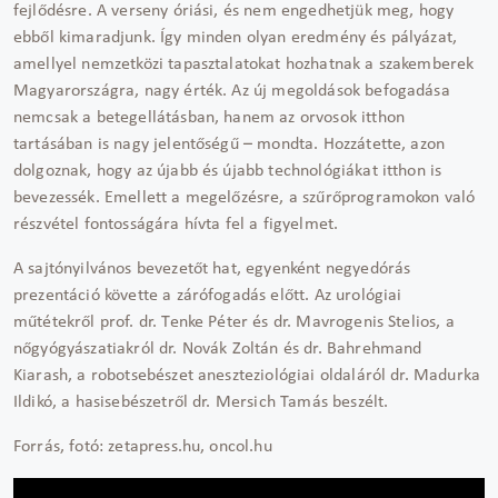
fejlődésre. A verseny óriási, és nem engedhetjük meg, hogy
ebből kimaradjunk. Így minden olyan eredmény és pályázat,
amellyel nemzetközi tapasztalatokat hozhatnak a szakemberek
Magyarországra, nagy érték. Az új megoldások befogadása
nemcsak a betegellátásban, hanem az orvosok itthon
tartásában is nagy jelentőségű – mondta. Hozzátette, azon
dolgoznak, hogy az újabb és újabb technológiákat itthon is
bevezessék. Emellett a megelőzésre, a szűrőprogramokon való
részvétel fontosságára hívta fel a figyelmet.
A sajtónyilvános bevezetőt hat, egyenként negyedórás
prezentáció követte a zárófogadás előtt. Az urológiai
műtétekről prof. dr. Tenke Péter és dr. Mavrogenis Stelios, a
nőgyógyászatiakról dr. Novák Zoltán és dr. Bahrehmand
Kiarash, a robotsebészet aneszteziológiai oldaláról dr. Madurka
Ildikó, a hasisebészetről dr. Mersich Tamás beszélt.
Forrás, fotó: zetapress.hu, oncol.hu