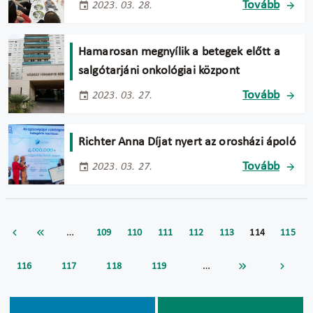
Tovább
2023. 03. 28.
Hamarosan megnyílik a betegek előtt a
salgótarjáni onkológiai központ
Tovább
2023. 03. 27.
Richter Anna Díjat nyert az orosházi ápoló
Tovább
2023. 03. 27.
…
109
110
111
112
113
114
115
…
116
117
118
119