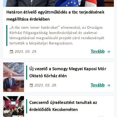
Határon átívelő együttműködés a tbc terjedésének
megállítása érdekében
„A tbc nem ismer határokat” elnevezésű, az Országos
Kórházi Főigazgatóság koordinációjával és szakmai
támogatásával megvalósuló projekt záró rendezvényét
tartották a kárpátaljai Beregszászon.
Tovább
2023. 03. 29.
Új vezető a Somogy Megyei Kaposi Mór
Oktató Kórház élén
Tovább
2023. 03. 28.
Csecsemő újraélesztést tanultak az
érdeklődők Kecskeméten