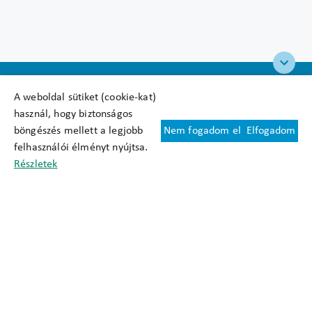
A weboldal sütiket (cookie-kat)
használ, hogy biztonságos
böngészés mellett a legjobb
Nem fogadom el
Elfogadom
Felhasználási feltételek
felhasználói élményt nyújtsa.
Cookie nyilatkozat
Részletek
Adatkezelési tájékoztató
Oldaltérkép
Közadatkereső
Akadálymentesítési nyilatkozat