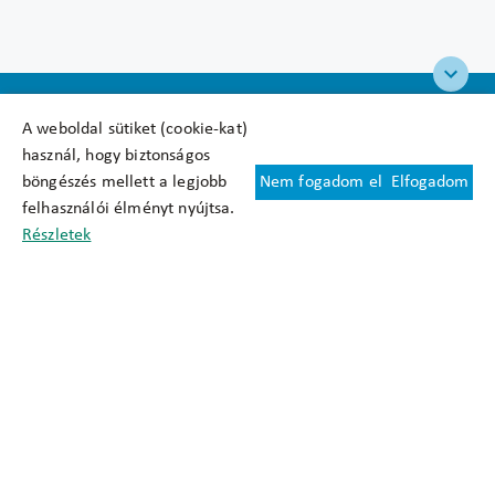
A weboldal sütiket (cookie-kat)
használ, hogy biztonságos
böngészés mellett a legjobb
Nem fogadom el
Elfogadom
Felhasználási feltételek
felhasználói élményt nyújtsa.
Cookie nyilatkozat
Részletek
Adatkezelési tájékoztató
Oldaltérkép
Közadatkereső
Akadálymentesítési nyilatkozat