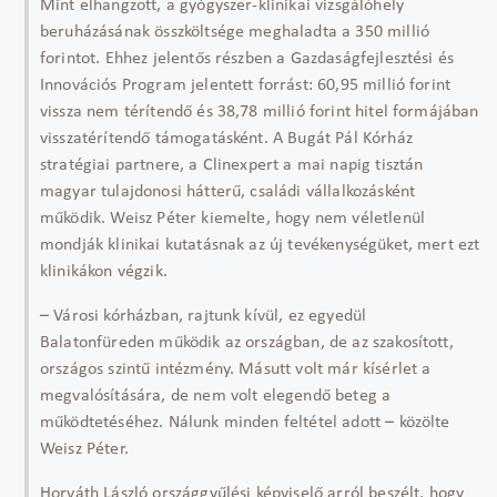
Mint elhangzott, a gyógyszer-klinikai vizsgálóhely
beruházásának összköltsége meghaladta a 350 millió
forintot. Ehhez jelentős részben a Gazdaságfejlesztési és
Innovációs Program jelentett forrást: 60,95 millió forint
vissza nem térítendő és 38,78 millió forint hitel formájában
visszatérítendő támogatásként. A Bugát Pál Kórház
stratégiai partnere, a Clinexpert a mai napig tisztán
magyar tulajdonosi hátterű, családi vállalkozásként
működik. Weisz Péter kiemelte, hogy nem véletlenül
mondják klinikai kutatásnak az új tevékenységüket, mert ezt
klinikákon végzik.
– Városi kórházban, rajtunk kívül, ez egyedül
Balatonfüreden működik az országban, de az szakosított,
országos szintű intézmény. Másutt volt már kísérlet a
megvalósítására, de nem volt elegendő beteg a
működtetéséhez. Nálunk minden feltétel adott – közölte
Weisz Péter.
Horváth László országgyűlési képviselő arról beszélt, hogy