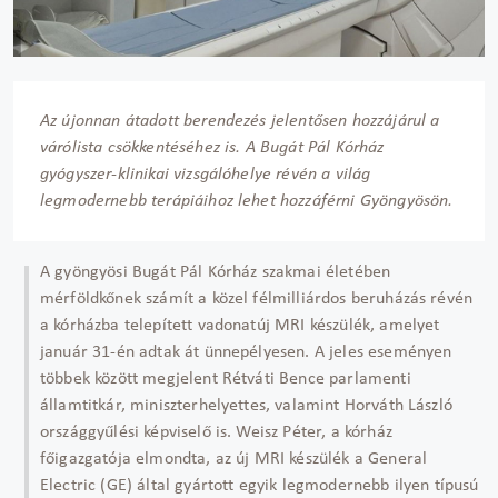
Az újonnan átadott berendezés jelentősen hozzájárul a
várólista csökkentéséhez is. A Bugát Pál Kórház
gyógyszer-klinikai vizsgálóhelye révén a világ
legmodernebb terápiáihoz lehet hozzáférni Gyöngyösön.
A gyöngyösi Bugát Pál Kórház szakmai életében
mérföldkőnek számít a közel félmilliárdos beruházás révén
a kórházba telepített vadonatúj MRI készülék, amelyet
január 31-én adtak át ünnepélyesen. A jeles eseményen
többek között megjelent Rétváti Bence parlamenti
államtitkár, miniszterhelyettes, valamint Horváth László
országgyűlési képviselő is. Weisz Péter, a kórház
főigazgatója elmondta, az új MRI készülék a General
Electric (GE) által gyártott egyik legmodernebb ilyen típusú