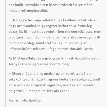
az elmúlt időszakban tett közös erőfeszítéseket méltó
módon kell megbecsülni.
– Országgyűlési képviselőként úgy kezdtem annak idején,
hogy azt mondták: a gyöngyösi kórházat valószínűleg
bezárják. És most itt vagyunk. Nem minden tökéletes, nem
oldottunk meg még mindent, de megerősödve vagyunk itt
mind emberileg, mind szakmailag, mind pedig az
infrastruktúrát tekintve – fogalmazott Horváth László.
Az MRI készüléket és a gyógyszer-klinikai vizsgálóhelyet dr.
Ternyák Csaba egri érsek áldotta meg.
– Olyan világot élünk, amikor az emberek szolgálata
sokaktól távol áll. Ezért nagyon fontos az a szolgálat, amit
az orvosok és az ápolók végeznek, mert az emberekért
dolgoznak – mondta dr. Ternyák Csaba.
Forrás, fotó: heol.hu