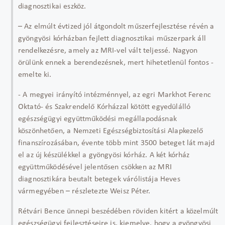
diagnosztikai eszköz.
– Az elmúlt évtized jól átgondolt műszerfejlesztése révén a
gyöngyösi kórházban fejlett diagnosztikai műszerpark áll
rendelkezésre, amely az MRI-vel vált teljessé. Nagyon
örülünk ennek a berendezésnek, mert hihetetlenül fontos -
emelte ki.
- A megyei irányító intézménnyel, az egri Markhot Ferenc
Oktató- és Szakrendelő Kórházzal kötött egyedülálló
egészségügyi együttműködési megállapodásnak
köszönhetően, a Nemzeti Egészségbiztosítási Alapkezelő
finanszírozásában, évente több mint 3500 beteget lát majd
el az új készülékkel a gyöngyösi kórház. A két kórház
együttműködésével jelentősen csökken az MRI
diagnosztikára beutalt betegek várólistája Heves
vármegyében – részletezte Weisz Péter.
Rétvári Bence ünnepi beszédében röviden kitért a közelmúlt
egészségügyi fejlesztéseire is, kiemelve, hogy a gyöngyösi