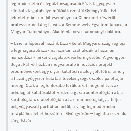
legmodernebb és legbiztonságosabb Fázis I. gyógyszer-
klinikai vizsgálóhelye működik ezentúl Gyöngyösön. Ezt
jelentette be a keddi eseményen a Clinexpert részéről
professzor dr. Láng István, a Semmelweis Egyetem tanára, a
Magyar Tudományos Akadémia orvostudományi doktora.
– Ezzel a lépéssel hazánk Észak-Kelet Magyarország régiója
a legmagasabb szakmai szinten csatlakozik a hazai és
nemzetközi klinikai vizsgálatok vérkeringésébe. A gyöngyösi
Bugát Pál kórházban megvalósuló innovációs projekt
eredményeként egy olyan kutatási részleg jött létre, amely
a hazai gyógyszer-kutatási tevékenységek széles palettáján
mozog. Csak a legfontosabb területeket megemlítve: az
onkológiai kutatásoktól kezdve a gasztroenterológián át, a
kardiológián, diabetológián át az immunológiáig, a teljes
belgyógyászati portfolión belül, a világ legmodernebb
terápiáihoz lehet hozzáférni Gyöngyösön – foglalta össze dr.
Láng István.