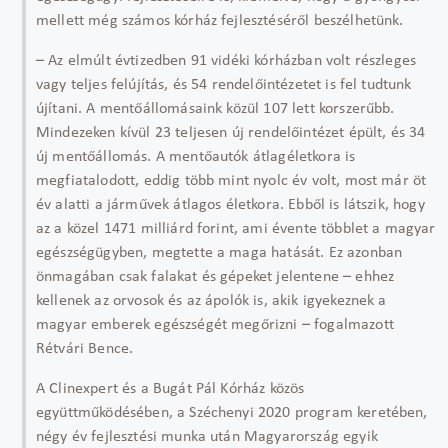
mellett még számos kórház fejlesztéséről beszélhetünk.
– Az elmúlt évtizedben 91 vidéki kórházban volt részleges
vagy teljes felújítás, és 54 rendelőintézetet is fel tudtunk
újítani. A mentőállomásaink közül 107 lett korszerűbb.
Mindezeken kívül 23 teljesen új rendelőintézet épült, és 34
új mentőállomás. A mentőautók átlagéletkora is
megfiatalodott, eddig több mint nyolc év volt, most már öt
év alatti a járművek átlagos életkora. Ebből is látszik, hogy
az a közel 1471 milliárd forint, ami évente többlet a magyar
egészségügyben, megtette a maga hatását. Ez azonban
önmagában csak falakat és gépeket jelentene – ehhez
kellenek az orvosok és az ápolók is, akik igyekeznek a
magyar emberek egészségét megőrizni – fogalmazott
Rétvári Bence.
A Clinexpert és a Bugát Pál Kórház közös
együttműködésében, a Széchenyi 2020 program keretében,
négy év fejlesztési munka után Magyarország egyik