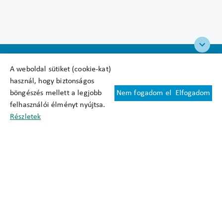
A weboldal sütiket (cookie-kat)
használ, hogy biztonságos
böngészés mellett a legjobb
Nem fogadom el
Elfogadom
Felhasználási feltételek
felhasználói élményt nyújtsa.
Cookie nyilatkozat
Részletek
Adatkezelési tájékoztató
Oldaltérkép
Közadatkereső
Akadálymentesítési nyilatkozat