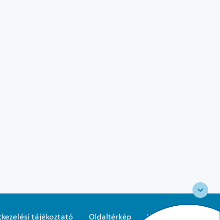
kezelési tájékoztató
Oldaltérkép
Közadatkereső