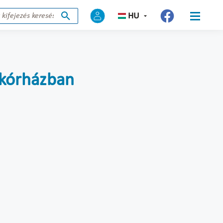
HU
ókórházban