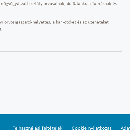
-nőgyógyászati osztály orvosainak, dr. Sztankula Tamásnak és
yi orvosigazgató-helyettes, a karkötőket és az üzeneteket
t.
Felhasználási feltételek
Cookie nyilatkozat
Adat