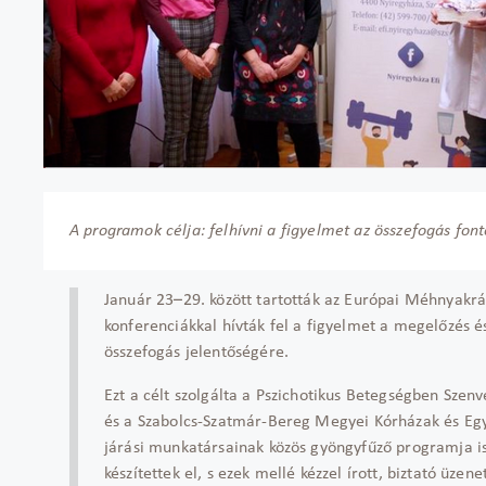
A programok célja: felhívni a figyelmet az összefogás fon
Január 23–29. között tartották az Európai Méhnyakr
konferenciákkal hívták fel a figyelmet a megelőzés é
összefogás jelentőségére.
Ezt a célt szolgálta a Pszichotikus Betegségben Sz
és a Szabolcs-Szatmár-Bereg Megyei Kórházak és Egye
járási munkatársainak közös gyöngyfűző programja is
készítettek el, s ezek mellé kézzel írott, biztató üzen