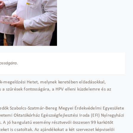
tosságára.
ák-megelőzési Hetet, melynek keretében előadásokkal,
s a szűrések fontosságára, a HPV elleni küzdelemre és az
envedők Szabolcs-Szatmár-Bereg Megyei Érdekvédelmi Egyesülete
temi Oktatókórház Egészségfejlesztési Iroda (EFI) Nyíregyházi
. A jó hangulatú esemény résztvevői összesen 99 karkötőt
eteket is csatoltak. Az ajándékokat a két szervezet képviselői