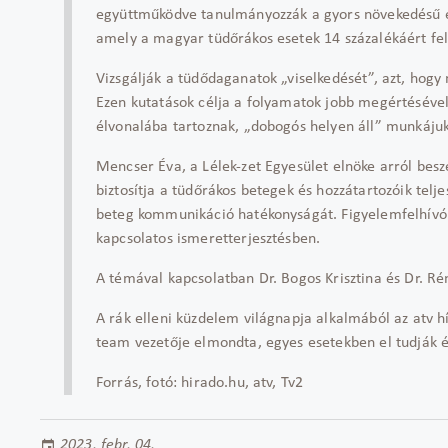
együttműködve tanulmányozzák a gyors növekedésű és 
amely a magyar tüdőrákos esetek 14 százalékáért fel
Vizsgálják a tüdődaganatok „viselkedését”, azt, hogy
Ezen kutatások célja a folyamatok jobb megértésével ú
élvonalába tartoznak, „dobogós helyen áll” munkájuk
Mencser Éva, a Lélek-zet Egyesület elnöke arról besz
biztosítja a tüdőrákos betegek és hozzátartozóik telj
beteg kommunikáció hatékonyságát. Figyelemfelhívó p
kapcsolatos ismeretterjesztésben.
A témával kapcsolatban Dr. Bogos Krisztina és Dr. 
A rák elleni küzdelem világnapja alkalmából az atv hí
team vezetője elmondta, egyes esetekben el tudják é
Forrás, fotó: hirado.hu, atv, Tv2
2023. febr. 04.