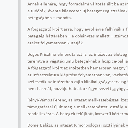
Annak ellenére, hogy forradalmi változás állt be az 
a tüdőrák, évente kilencezer új beteget regisztráln
betegségben – mondta.
A főigazgató kitért arra, hogy évről évre felhívják 
betegség háttérében – a dohányzás mellett – számos
ezeket folyamatosan kutatják.
Bogos Krisztina elmondta azt is, az intézet az életvég
teremtve a végstádiumú betegeknek a hospice-palliat
A főigazgató kitért az intézetben hamarosan megnyíló
az infrastruktúra kiépítése folyamatban van, várhat
szélesedik az intézetben zajló klinikai gyógyszervizs
nem használ, hozzájuthatnak az úgynevezett „gyógys
Rényi-Vámos Ferenc, az intézet mellkassebészeti közp
támogatással újult meg a mellkassebészeti osztály, a
rendelkezésre. A betegek felújított, korszerű kórter
Döme Balázs, az intézet tumorbiológiai osztályának 