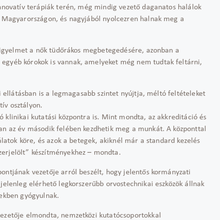
innovatív terápiák terén, még mindig vezető daganatos halálok
ak Magyarországon, és nagyjából nyolcezren halnak meg a
a figyelmet a nők tüdőrákos megbetegedésére, azonban a
 egyéb kórokok is vannak, amelyeket még nem tudtak feltárni,
i ellátásban is a legmagasabb szintet nyújtja, méltó feltételeket
ív osztályon.
 klinikai kutatási központra is. Mint mondta, az akkreditáció és
óan az év második felében kezdhetik meg a munkát. A központtal
gálatok köre, és azok a betegek, akiknél már a standard kezelés
zerjelölt” készítményekhez – mondta.
ontjának vezetője arról beszélt, hogy jelentős kormányzati
 jelenleg elérhető legkorszerűbb orvostechnikai eszközök állnak
mekben gyógyulnak.
vezetője elmondta, nemzetközi kutatócsoportokkal