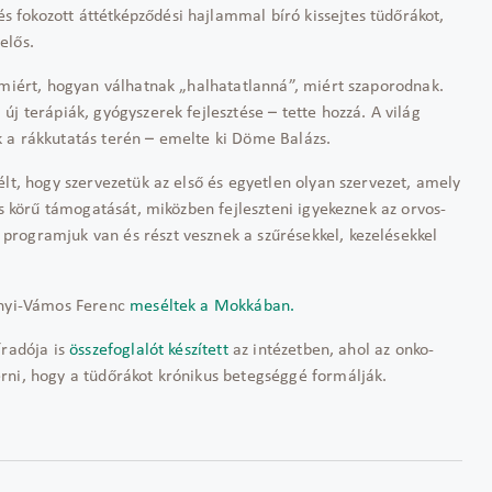
fokozott áttétképződési hajlammal bíró kissejtes tüdőrákot,
elős.
 miért, hogyan válhatnak „halhatatlanná”, miért szaporodnak.
j terápiák, gyógyszerek fejlesztése – tette hozzá. A világ
 a rákkutatás terén – emelte ki Döme Balázs.
élt, hogy szervezetük az első és egyetlen olyan szervezet, amely
es körű támogatását, miközben fejleszteni igyekeznek az orvos-
rogramjuk van és részt vesznek a szűrésekkel, kezelésekkel
Rényi-Vámos Ferenc
meséltek a Mokkában.
radója is
összefoglalót készített
az intézetben, ahol az onko-
rni, hogy a tüdőrákot krónikus betegséggé formálják.