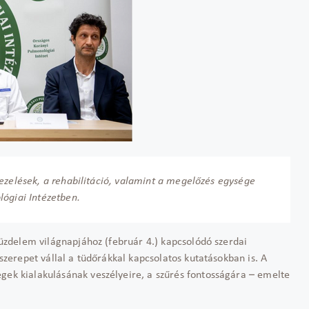
ezelések, a rehabilitáció, valamint a megelőzés egysége
lógiai Intézetben.
 küzdelem világnapjához (február 4.) kapcsolódó szerdai
 szerepet vállal a tüdőrákkal kapcsolatos kutatásokban is. A
égek kialakulásának veszélyeire, a szűrés fontosságára – emelte