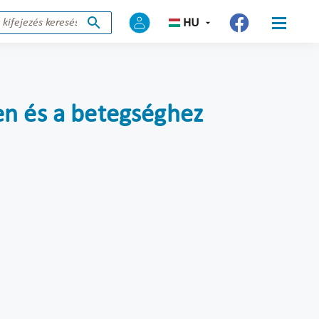
HU
en és a betegséghez