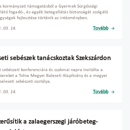
és kormányzati támogatásból a Gyermek Sürgősségi
látó fogadó-, és egyéb betegellátás biztonságát szolgáló
egységek fejlesztése történik az intézményben.
Tovább
. 03. 14.
seti sebészek tanácskoztak Szekszárdon
i sebészeti konferenciára és szakmai napra invitálta a
ereket a Tolna Megyei Baleseti Alapítvány és a megyei
baleseti sebészeti osztálya.
Tovább
. 03. 14.
erűsítik a zalaegerszegi járóbeteg-