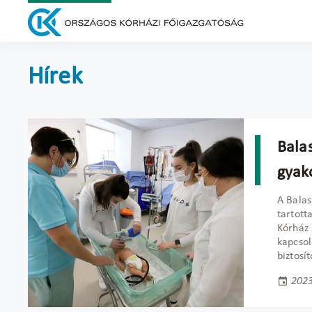
Hírek
Bala
gyako
A Balas
tartott
Kórház 
kapcsol
biztosí
2023