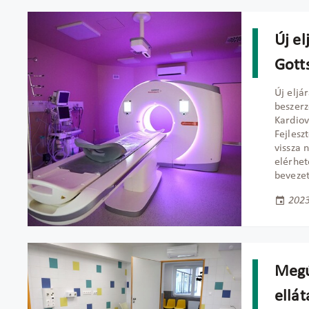
Új el
Gott
Új eljá
beszerz
Kardiov
Fejlesz
vissza
elérhet
bevezet
2023
Megú
ellá