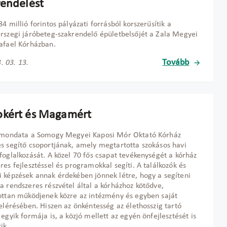
rendelést
84 millió forintos pályázati forrásból korszerűsítik a
rszegi járóbeteg-szakrendelő épületbelsőjét a Zala Megyei
afael Kórházban.
Tovább
. 03. 13.
kért és Magamért
elmondata a Somogy Megyei Kaposi Mór Oktató Kórház
s segítő csoportjának, amely megtartotta szokásos havi
foglalkozását. A közel 70 fős csapat tevékenységét a kórház
res fejlesztéssel és programokkal segíti. A találkozók és
 képzések annak érdekében jönnek létre, hogy a segíteni
a rendszeres részvétel által a kórházhoz kötődve,
ottan működjenek közre az intézmény és egyben saját
 elérésében. Hiszen az önkéntesség az élethosszig tartó
 egyik formája is, a közjó mellett az egyén önfejlesztését is
ik.