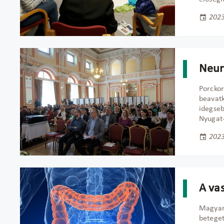
2023
Neur
Porckor
beavatk
idegseb
Nyugat
2023
A va
Magyar
beteget