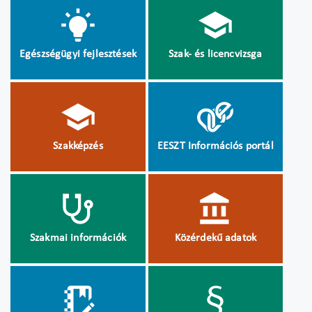
Egészségügyi fejlesztések
Szak- és licencvizsga
Szakképzés
EESZT Információs portál
Szakmai információk
Közérdekű adatok