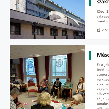
szak
Közel 2
zalaege
Szent R
2023
Máso
Ez a j
önkénte
csoport
rendsze
szakmai
vágyók 
elhivat
céljaik
tanulás
elősegít