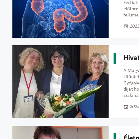
Férfiak
előford
felisme
2023
Hiva
A Magy
kitünte
Gyógykö
díjat h
szakmai
2023
Élet