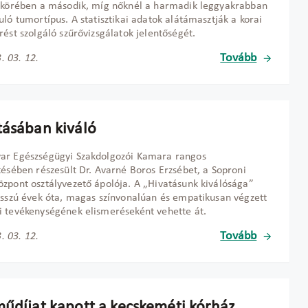
 körében a második, míg nőknél a harmadik leggyakrabban
uló tumortípus. A statisztikai adatok alátámasztják a korai
rést szolgáló szűrővizsgálatok jelentőségét.
Tovább
. 03. 12.
tásában kiváló
ar Egészségügyi Szakdolgozói Kamara rangos
tésében részesült Dr. Avarné Boros Erzsébet, a Soproni
zpont osztályvezető ápolója. A „Hivatásunk kiválósága”
osszú évek óta, magas színvonalúan és empatikusan végzett
 tevékenységének elismeréseként vehette át.
Tovább
. 03. 12.
műdíjat kapott a kecskeméti kórház