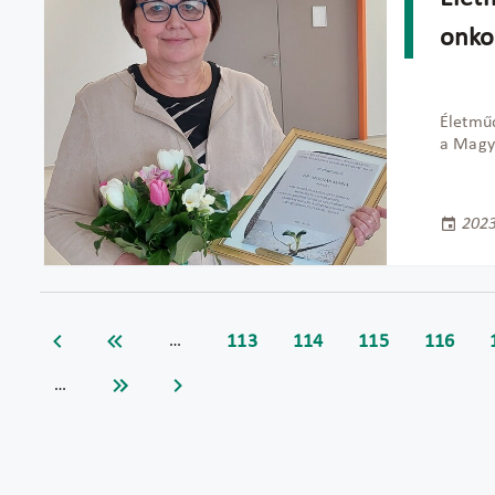
onko
Életműd
a Magya
2023
113
114
115
116
…
…