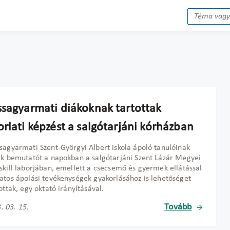
ssagyarmati diákoknak tartottak
rlati képzést a salgótarjáni kórházban
sagyarmati Szent-Györgyi Albert iskola ápoló tanulóinak
ak bemutatót a napokban a salgótarjáni Szent Lázár Megyei
skill laborjában, emellett a csecsemő és gyermek ellátással
atos ápolási tevékenységek gyakorlásához is lehetőséget
tottak, egy oktató irányításával.
Tovább
. 03. 15.