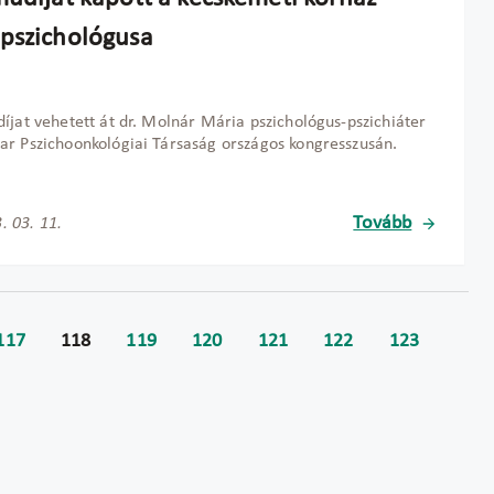
pszichológusa
íjat vehetett át dr. Molnár Mária pszichológus-pszichiáter
r Pszichoonkológiai Társaság országos kongresszusán.
Tovább
. 03. 11.
117
118
119
120
121
122
123