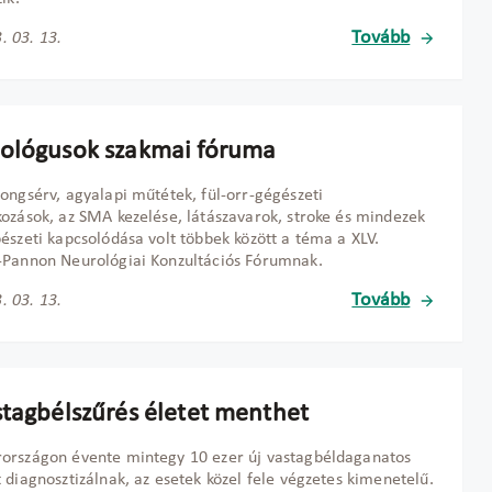
Tovább
. 03. 13.
ológusok szakmai fóruma
ongsérv, agyalapi műtétek, fül-orr-gégészeti
ozások, az SMA kezelése, látászavarok, stroke és mindezek
észeti kapcsolódása volt többek között a téma a XLV.
-Pannon Neurológiai Konzultációs Fórumnak.
Tovább
. 03. 13.
stagbélszűrés életet menthet
országon évente mintegy 10 ezer új vastagbéldaganatos
 diagnosztizálnak, az esetek közel fele végzetes kimenetelű.