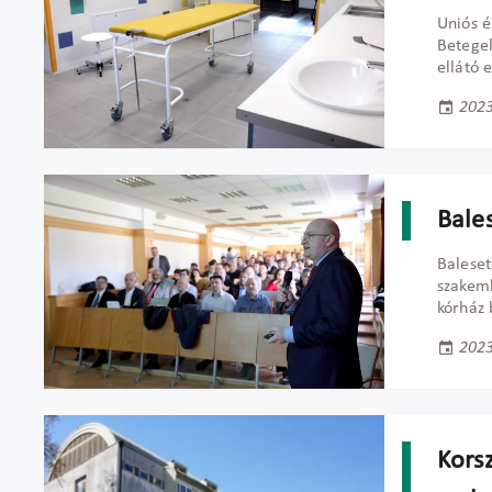
Uniós 
Betegel
ellátó 
2023
Bale
Baleset
szakemb
kórház 
2023
Korsz