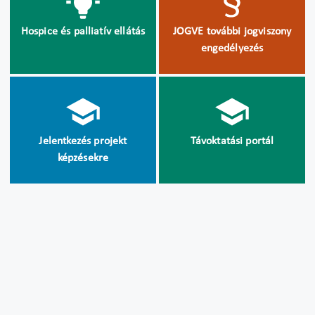
Hospice és palliatív ellátás
JOGVE további jogviszony
engedélyezés
Jelentkezés projekt
Távoktatási portál
képzésekre