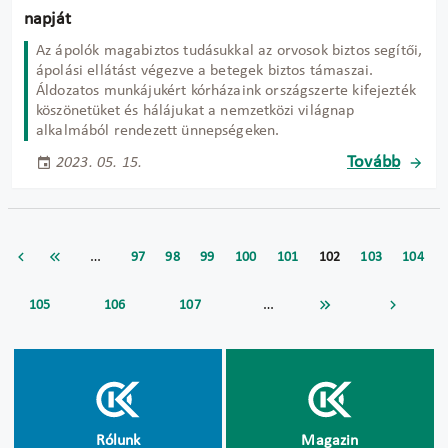
napját
Az ápolók magabiztos tudásukkal az orvosok biztos segítői,
ápolási ellátást végezve a betegek biztos támaszai.
Áldozatos munkájukért kórházaink országszerte kifejezték
köszönetüket és hálájukat a nemzetközi világnap
alkalmából rendezett ünnepségeken.
Tovább
2023. 05. 15.
…
97
98
99
100
101
102
103
104
…
105
106
107
Rólunk
Magazin