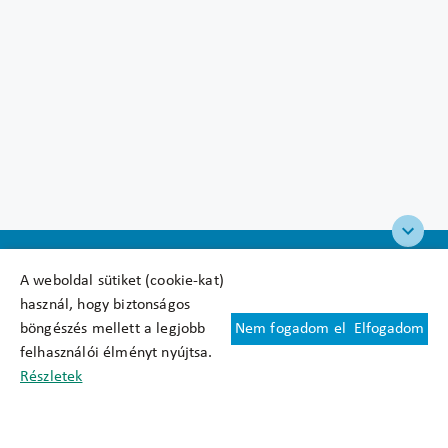
A weboldal sütiket (cookie-kat)
használ, hogy biztonságos
böngészés mellett a legjobb
Nem fogadom el
Elfogadom
Felhasználási feltételek
felhasználói élményt nyújtsa.
Cookie nyilatkozat
Részletek
Adatkezelési tájékoztató