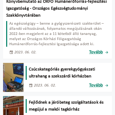
Könyvbemutató az OKFŐ Humánerőforrás-fejlesztési
Igazgatóság - Országos Egészségtudományi
Szakkönyvtárában
Az egészségügy – benne a gyógyszerészeti szakterület –
állandó változásának, folyamatos megújulásának okán
2022-ben megjelent az a 11 kötetből álló tananyag,
melyet az Országos Kórházi Főigazgatóság
Humánerőforrás-fejlesztési Igazgatósága adott ki.
Tovább
2023. 06. 02.
Csúcskategóriás gyerekgyógyászati
ultrahang a szekszárdi kórházban
Tovább
2023. 06. 02.
Fejlődnek a járóbeteg szolgáltatások és
megújul a makói tagkórház