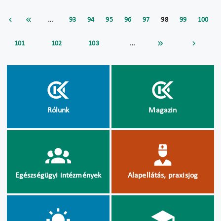
…
93
94
95
96
97
98
99
100
…
101
102
103
Rólunk
Magazin
Egészségügyi intézmények
Alapellátás, praxisjog