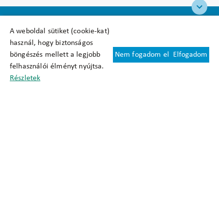
A weboldal sütiket (cookie-kat)
használ, hogy biztonságos
böngészés mellett a legjobb
Nem fogadom el
Elfogadom
Felhasználási feltételek
felhasználói élményt nyújtsa.
Cookie nyilatkozat
Részletek
Adatkezelési tájékoztató
Oldaltérkép
Közadatkereső
Akadálymentesítési nyilatkozat
Impresszum