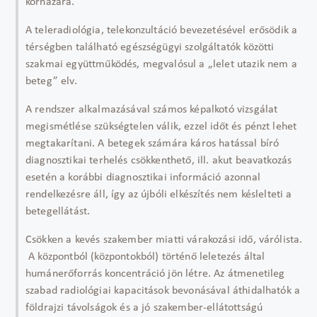
kórházára.
A teleradiológia, telekonzultáció bevezetésével erősödik a
térségben található egészségügyi szolgáltatók közötti
szakmai együttműködés, megvalósul a „lelet utazik nem a
beteg” elv.
A rendszer alkalmazásával számos képalkotó vizsgálat
megismétlése szükségtelen válik, ezzel időt és pénzt lehet
megtakarítani. A betegek számára káros hatással bíró
diagnosztikai terhelés csökkenthető, ill. akut beavatkozás
esetén a korábbi diagnosztikai információ azonnal
rendelkezésre áll, így az újbóli elkészítés nem késlelteti a
betegellátást.
Csökken a kevés szakember miatti várakozási idő, várólista.
A központból (központokból) történő leletezés által
humánerőforrás koncentráció jön létre. Az átmenetileg
szabad radiológiai kapacitások bevonásával áthidalhatók a
földrajzi távolságok és a jó szakember-ellátottságú