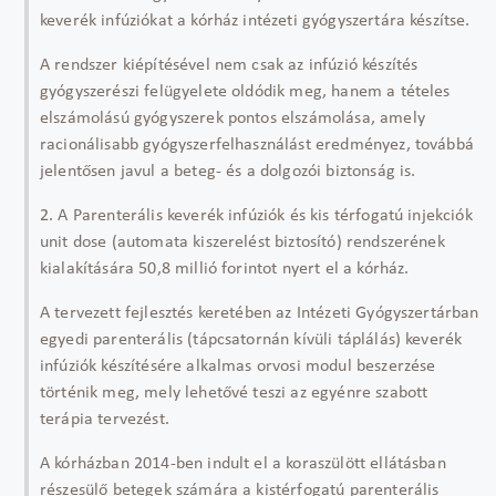
keverék infúziókat a kórház intézeti gyógyszertára készítse.
A rendszer kiépítésével nem csak az infúzió készítés
gyógyszerészi felügyelete oldódik meg, hanem a tételes
elszámolású gyógyszerek pontos elszámolása, amely
racionálisabb gyógyszerfelhasználást eredményez, továbbá
jelentősen javul a beteg- és a dolgozói biztonság is.
2. A Parenterális keverék infúziók és kis térfogatú injekciók
unit dose (automata kiszerelést biztosító) rendszerének
kialakítására 50,8 millió forintot nyert el a kórház.
A tervezett fejlesztés keretében az Intézeti Gyógyszertárban
egyedi parenterális (tápcsatornán kívüli táplálás) keverék
infúziók készítésére alkalmas orvosi modul beszerzése
történik meg, mely lehetővé teszi az egyénre szabott
terápia tervezést.
A kórházban 2014-ben indult el a koraszülött ellátásban
részesülő betegek számára a kistérfogatú parenterális