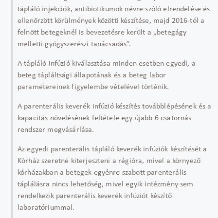
tápláló injekciók, antibiotikumok névre szóló elrendelése és
ellenőrzött körülmények közötti készítése, majd 2016-tól a
felnőtt betegeknél is bevezetésre került a „betegágy
melletti gyógyszerészi tanácsadás”.
A tápláló infúzió kiválasztása minden esetben egyedi, a
beteg tápláltsági állapotának és a beteg labor
paramétereinek figyelembe vételével történik.
A parenterális keverék infúzió készítés továbblépésének és a
kapacitás növelésének feltétele egy újabb 6 csatornás
rendszer megvásárlása.
Az egyedi parenterális tápláló keverék infúziók készítését a
Kórház szeretné kiterjeszteni a régióra, mivel a környező
kórházakban a betegek egyénre szabott parenterális
táplálásra nincs lehetőség, mivel egyik intézmény sem
rendelkezik parenterális keverék infúziót készítő
laboratóriummal.