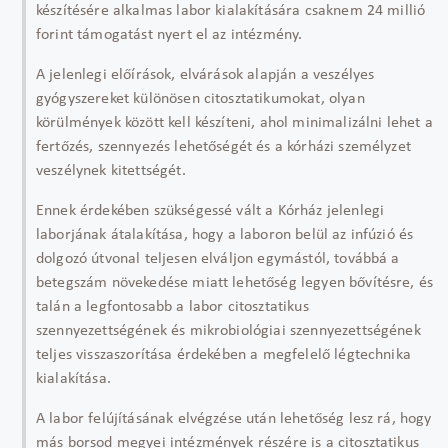
készítésére alkalmas labor kialakítására csaknem 24 millió
forint támogatást nyert el az intézmény.
A jelenlegi előírások, elvárások alapján a veszélyes
gyógyszereket különösen citosztatikumokat, olyan
körülmények között kell készíteni, ahol minimalizálni lehet a
fertőzés, szennyezés lehetőségét és a kórházi személyzet
veszélynek kitettségét.
Ennek érdekében szükségessé vált a Kórház jelenlegi
laborjának átalakítása, hogy a laboron belül az infúzió és
dolgozó útvonal teljesen elváljon egymástól, továbbá a
betegszám növekedése miatt lehetőség legyen bővítésre, és
talán a legfontosabb a labor citosztatikus
szennyezettségének és mikrobiológiai szennyezettségének
teljes visszaszorítása érdekében a megfelelő légtechnika
kialakítása.
A labor felújításának elvégzése után lehetőség lesz rá, hogy
más borsod megyei intézmények részére is a citosztatikus