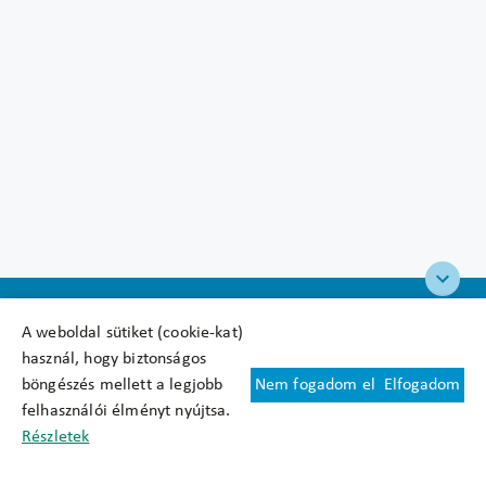
A weboldal sütiket (cookie-kat)
használ, hogy biztonságos
böngészés mellett a legjobb
Nem fogadom el
Elfogadom
Felhasználási feltételek
felhasználói élményt nyújtsa.
Cookie nyilatkozat
Részletek
Adatkezelési tájékoztató