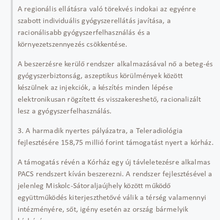
A regionális ellátásra való törekvés indokai az egyénre
szabott individuális gyógyszerellátás javítása, a
racionálisabb gyógyszerfelhasználás és a
környezetszennyezés csökkentése.
A beszerzésre kerülő rendszer alkalmazásával nő a beteg-és
gyógyszerbiztonság, aszeptikus körülmények között
készülnek az injekciók, a készítés minden lépése
elektronikusan rögzített és visszakereshető, racionalizált
lesz a gyógyszerfelhasználás.
3. A harmadik nyertes pályázatra, a Teleradiológia
fejlesztésére 158,75 millió forint támogatást nyert a kórház.
A támogatás révén a Kórház egy új távleletezésre alkalmas
PACS rendszert kíván beszerezni. A rendszer fejlesztésével a
jelenleg Miskolc-Sátoraljaújhely között működő
együttműködés kiterjeszthetővé válik a térség valamennyi
intézményére, sőt, igény esetén az ország bármelyik