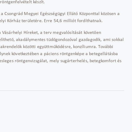
öntgenfelvételt készít.
y a Csongrád Megyei Egészségügyi Ellátó Központtal közösen a
lyi Kórház területére. Erre 54,6 milliót fordíthatnak.
 a Vásárhelyi Híreket, a terv megvalósítását követően
íthető, akadálymentes tüdőgondozóval gazdagodik, ami sokkal
szakrendelők közötti együttműködésre, konzíliumra. További
elynek következtében a páciens röntgenképe a betegellátásba
elesleges röntgenvizsgálat, mely sugárterhelés, betegkomfort és