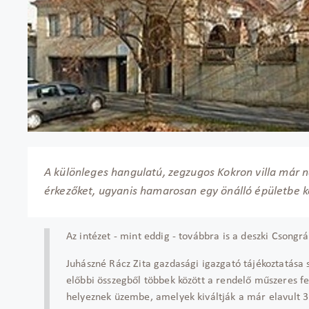
A különleges hangulatú, zegzugos Kokron villa már ne
érkezőket, ugyanis hamarosan egy önálló épületbe k
Az intézet - mint eddig - továbbra is a deszki Csong
Juhászné Rácz Zita gazdasági igazgató tájékoztatása sz
előbbi összegből többek között a rendelő műszeres fel
helyeznek üzembe, amelyek kiváltják a már elavult 