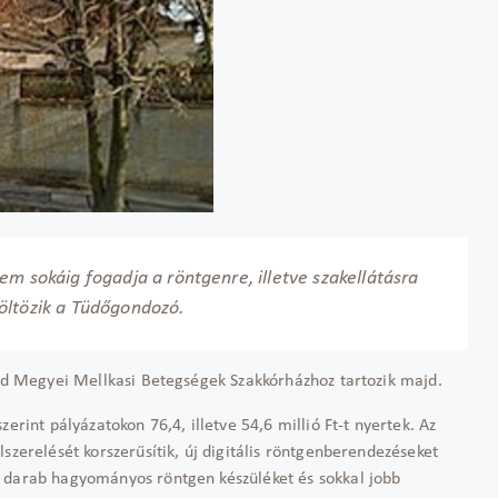
m sokáig fogadja a röntgenre, illetve szakellátásra
öltözik a Tüdőgondozó.
rád Megyei Mellkasi Betegségek Szakkórházhoz tartozik majd.
erint pályázatokon 76,4, illetve 54,6 millió Ft-t nyertek. Az
szerelését korszerűsítik, új digitális röntgenberendezéseket
3 darab hagyományos röntgen készüléket és sokkal jobb