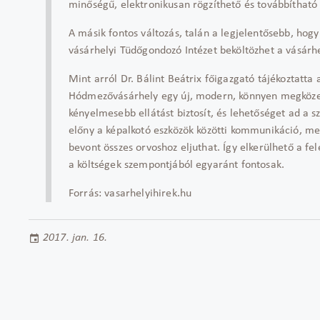
minőségű, elektronikusan rögzíthető és továbbítható r
A másik fontos változás, talán a legjelentősebb, hog
vásárhelyi Tüdőgondozó Intézet beköltözhet a vásárhe
Mint arról Dr. Bálint Beátrix főigazgató tájékoztatta
Hódmezővásárhely egy új, modern, könnyen megközel
kényelmesebb ellátást biztosít, és lehetőséget ad a 
előny a képalkotó eszközök közötti kommunikáció, m
bevont összes orvoshoz eljuthat. Így elkerülhető a f
a költségek szempontjából egyaránt fontosak.
Forrás: vasarhelyihirek.hu
2017. jan. 16.